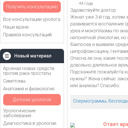
44 года
Получить консультацию
Здравствуйте доктор.
Женат уже 3-й год, хотим
Все консультации уролога
развивается воспаление (в
Наши врачи
уреа и мокоплазмы по ана
Правила консультаций
непонятной этиологии, но
бакпосев и выявили средн
ципрофлаксацину, гентами
Новый материал
Опасна ли она, какие посл
довольно длительное врем
Арсенал новых средств
Подскажите пожалуйста ка
против рака простаты
нужны? Жена сейчас закон
Симптомы
или анализы? Спасибо.
Анатомия и физиология
Детская урология
Спермограммы, бесплод
Урологические
заболевания
Диагностика в урологии
Ответ вр