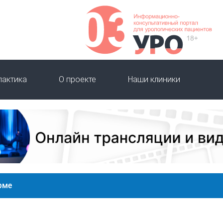
лактика
О проекте
Наши клиники
рме