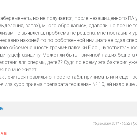
 забеременеть, но не получается, после незащищенного ПА 
ыделения, запах), много обращались, сдавали, но все не т
лизам не выявлены, проблема не решена, мне поставили у
 недавно наконей-то по собственной инициативе сдал спе
юю обсемененность грамм+ палочки E.coli, чувствительнос
цину,цефтазидину. Может ли быть причиной наших бед эта 
едствия для спермы, детей? Судя по всему эта бактерия уж
я во мне живет.
к лечиться правильно, просто табл. принимать или еще п
чила курс приема препарата терженан № 10, ей надо еще 
ие
15 декабря 2011 - 16:32
Пр
ача