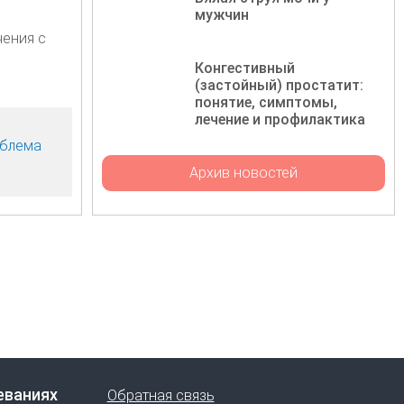
мужчин
чения с
Конгестивный
(застойный) простатит:
понятие, симптомы,
лечение и профилактика
блема
Архив новостей
еваниях
Обратная связь