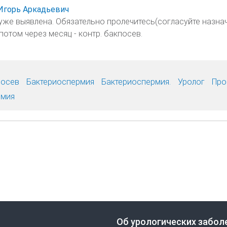
Игорь Аркадьевич
же выявлена. Обязательно пролечитесь(согласуйте назна
потом через месяц - контр. бакпосев.
посев
Бактериоспермия
Бактериоспермия.
Уролог
Про
рмия
Об урологических забол