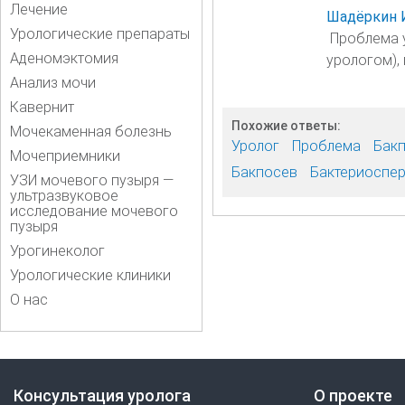
Лечение
Шадёркин 
Урологические препараты
Проблема у
Аденомэктомия
урологом), 
Анализ мочи
Кавернит
Похожие ответы:
Мочекаменная болезнь
Уролог
Проблема
Бак
Мочеприемники
Бакпосев
Бактериоспе
УЗИ мочевого пузыря —
ультразвуковое
исследование мочевого
пузыря
Урогинеколог
Урологические клиники
О нас
Консультация уролога
О проекте