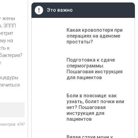
Это важно
у жены
о, ЗППП
Какая кровопотеря при
ретрит
операциях на аденоме
рму на
простаты?
ть к
бактерия?
Подготовка к сдаче
е
спермограммы.
Пошаговая инструкция
роцедуры
для пациентов
лечиться
Боли в пояснице: как
узнать, болят почки или
нет? Пошаговая
инструкция для
пациентов
осмотров: 4797
Вялая струя мочи у