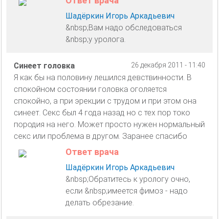
Ответ врача
Шадёркин Игорь Аркадьевич
&nbsp;Вам надо обследоваться
&nbsp;у уролога.
Синеет головка
26 декабря 2011 - 11:40
Я как бы на половину лешился девствинности. В
спокойном состоянии головка оголяется
спокойно, а при эрекции с трудом и при этом она
синеет. Секс был 4 года назад но с тех пор токо
породия на него. Может просто нужен нормальный
секс или проблема в другом. Заранее спасибо
Ответ врача
Шадёркин Игорь Аркадьевич
&nbsp;Обратитесь к урологу очно,
если &nbsp;имеется фимоз - надо
делать обрезание.