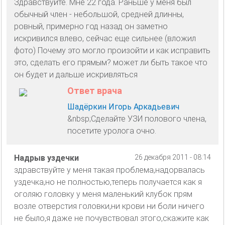
Здравствуйте. Мне 22 года. Раньше у меня был
обычный член - небольшой, средней длинны,
ровный, примерно год назад он заметно
искривился влево, сейчас еще сильнее (вложил
фото) Почему это могло произойти и как исправить
это, сделать его прямым? может ли быть такое что
он будет и дальше искривляться
Ответ врача
Шадёркин Игорь Аркадьевич
&nbsp;Сделайте УЗИ полового члена,
посетите уролога очно.
Надрыв уздечки
26 декабря 2011 - 08:14
здравствуйте у меня такая проблема,надорвалась
уздечка,но не полностью,теперь получается как я
оголяю головку у меня маленький клубок прям
возле отверстия головки,ни крови ни боли ничего
не было,я даже не почувствовал этого,скажите как