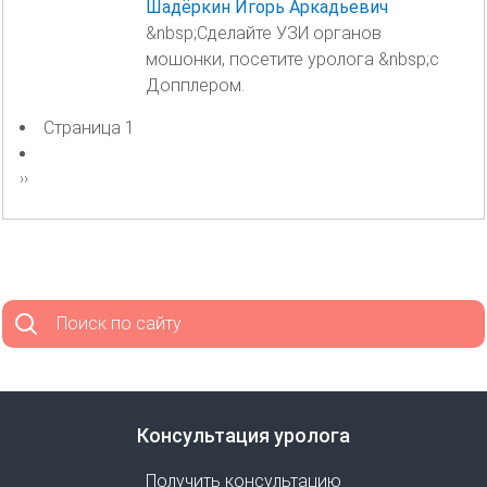
Шадёркин Игорь Аркадьевич
&nbsp;Сделайте УЗИ органов
мошонки, посетите уролога &nbsp;с
Допплером.
Страница 1
Нумерация
страниц
Следующая
››
страница
Поиск по сайту
Консультация уролога
Получить консультацию