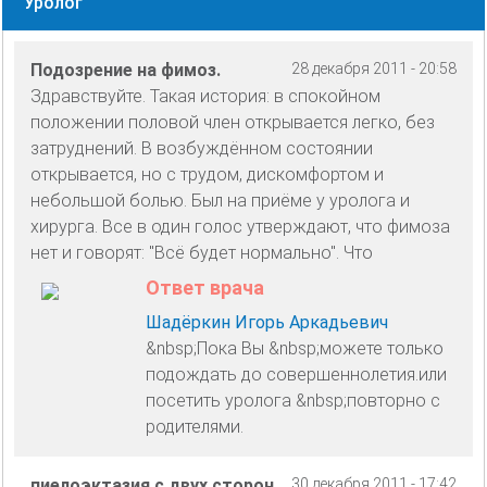
Уролог
Подозрение на фимоз.
28 декабря 2011 - 20:58
Здравствуйте. Такая история: в спокойном
положении половой член открывается легко, без
затруднений. В возбуждённом состоянии
открывается, но с трудом, дискомфортом и
небольшой болью. Был на приёме у уролога и
хирурга. Все в один голос утверждают, что фимоза
нет и говорят: "Всё будет нормально". Что
Ответ врача
Шадёркин Игорь Аркадьевич
&nbsp;Пока Вы &nbsp;можете только
подождать до совершеннолетия.или
посетить уролога &nbsp;повторно с
родителями.
пиелоэктазия с двух сторон
30 декабря 2011 - 17:42