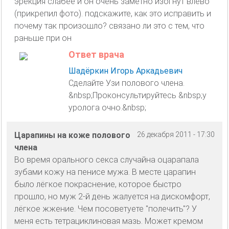
эрекция слабее и он очень заметно изогнут влево
(прикрепил фото). подскажите, как это исправить и
почему так произошло? связано ли это с тем, что
раньше при он
Ответ врача
Шадёркин Игорь Аркадьевич
Сделайте Узи полового члена.
&nbsp;Проконсультируйтесь &nbsp;у
уролога очно.&nbsp;
Царапины на коже полового
26 декабря 2011 - 17:30
члена
Во время орального секса случайна оцарапала
зубами кожу на пенисе мужа. В месте царапин
было лёгкое покраснение, которое быстро
прошло, но муж 2-й день жалуется на дискомфорт,
лёгкое жжение. Чем посоветуете "полечить"? У
меня есть тетрациклиновая мазь. Может кремом