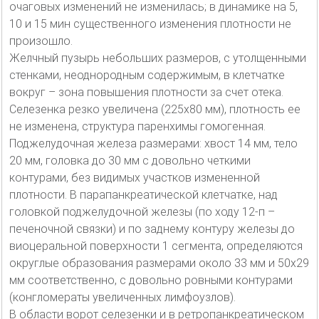
очаговых изменений не изменилась; в динамике на 5,
10 и 15 мин существенного изменения плотности не
произошло.
Желчный пузырь небольших размеров, с утолщенными
стенками, неоднородным содержимым, в клетчатке
вокруг – зона повышения плотности за счет отека.
Селезенка резко увеличена (225х80 мм), плотность ее
не изменена, структура паренхимы гомогенная.
Поджелудочная железа размерами: хвост 14 мм, тело
20 мм, головка до 30 мм с довольно четкими
контурами, без видимых участков измененной
плотности. В парапанкреатической клетчатке, над
головкой поджелудочной железы (по ходу 12-п –
печеночной связки) и по заднему контуру железы до
виоцеральной поверхности 1 сегмента, определяются
округлые образования размерами около 33 мм и 50х29
мм соответственно, с довольно ровными контурами
(конгломераты увеличенных лимфоузлов).
В области ворот селезенки и в ретропанкреатическом