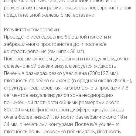
направили на томографию брюшной полости, по
результатам томографии появилось подозрение на рак
предстательной железы с метастазами.
Результаты томографии:
Проведено исследование брюшной полости и
забрюшинного пространства до и после в/в
контрастирования (омнипак 50 мл).
Под правым куполом диафрагмы и по ходу желудочно-
селезеночной связки визуализируется жидкость.
Печень в размерах резко увеличена (280х127 мм),
плотность ее резко снижена (в среднем около 39 ед Н),
структура неоднородная, на этом фоне в проекции 7-8
сегментов визуализируются зона неоднородно
пониженной плотности общими размерами около
80х100 мм, на фоне которой дифференцируются два
очага более низкой плотности размерами около 18 и
34 мм, с нечеткими контурами. После в/в усиления
плотность зоны несколько повысилась, плотность