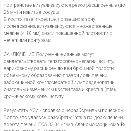
постранстве визуализируются резко расширенные (до
26 мм) и извитые сосуды.
В костях таза и крестце, попавших в зону
исследования, визуализируются множественные
мелкие (4-10 мм) очаги повышенной плотности с
нечеткими контурами.
ЗАКЛЮЧЕНИЕ: Полученные данные могут
свидетельствовать гепатоспленомегалии, асциту,
варикозному расширению вен брюшной полости,
объемному образованию правой доли печени,
забрюшинной конгломератной лимфоаденопатии,
очаговым изменениям костей таза и крестца (mts),
хроническому холециститу.
Результаты УЗИ - справка с неразборчивым почерком.
Вот то, что удалось разобрать: "mts в пр. долю печени,
ворота печени. ПСА 33,84 нг/мл. Аденомокарцинома. R-