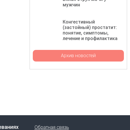
мужчин
Конгестивный
(застойный) простатит:
понятие, симптомы,
лечение и профилактика
Архив новостей
еваниях
Обратная связь