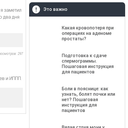
Это важно
 я заметил
о два дня
Какая кровопотеря при
операциях на аденоме
простаты?
осмотров: 297
Подготовка к сдаче
спермограммы.
Пошаговая инструкция
для пациентов
ев и ИППП.
Боли в пояснице: как
узнать, болят почки или
нет? Пошаговая
инструкция для
пациентов
Вялая струя мочи у