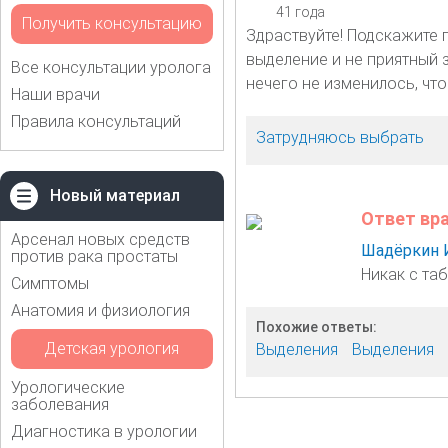
41 года
Получить консультацию
Здраствуйте! Подскажите 
выделение и не приятный з
Все консультации уролога
нечего не изменилось, что
Наши врачи
Правила консультаций
Затрудняюсь выбрать
Новый материал
Ответ вр
Арсенал новых средств
Шадёркин 
против рака простаты
Никак с та
Симптомы
Анатомия и физиология
Похожие ответы:
Детская урология
Выделения
Выделения
Урологические
заболевания
Диагностика в урологии