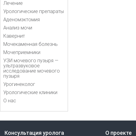
Лечение
Урологические препараты
Аденомэктомия
Анализ мочи
Кавернит
Мочекаменная болезнь
Мочеприемники
УЗИ мочевого пузыря —
ультразвуковое
исследование мочевого
пузыря
Урогинеколог
Урологические клиники
О нас
Консультация уролога
О проекте