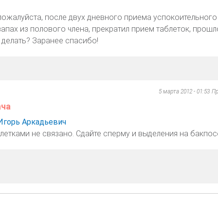
пожалуйста, после двух дневного приема успокоительного
апах из полового члена, прекратил прием таблеток, прошл
 делать? Заранее спасибо!
5 марта 2012 - 01:53
Пр
ача
Игорь Аркадьевич
блетками не связано. Сдайте сперму и выделения на бакпос