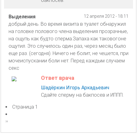
бакпосев.
Выделения
12 апреля 2012 - 18:11
добрый день. Во время визита в туалет обнаружил
на головке полового члена выделения прозрачные,
на ощупь как будто сперма.Запаха как таковогоне
ощутил. Это случилось один раз, через месяц было
еще раз. (сегодня). Ничего не болит, не чешется, при
мочеиспускании боли нет. Перед каждым случаем
секс
Ответ врача
Шадёркин Игорь Аркадьевич
Сдайте сперму на бакпосев и ИППП.
Страница 1
Нумерация
страниц
Следующая
››
страница