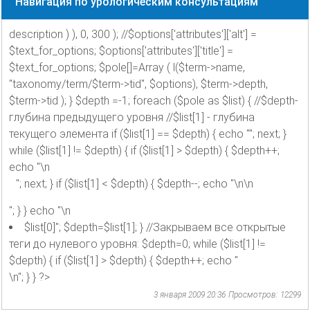
Навигация по урологическим консультациям
description ) ), 0, 300 ); //$options['attributes']['alt'] =
$text_for_options; $options['attributes']['title'] =
$text_for_options; $pole[]=Array ( l($term->name,
"taxonomy/term/$term->tid", $options), $term->depth,
$term->tid ); } $depth =-1; foreach ($pole as $list) { //$depth-
глубина предыдущего уровня //$list[1] - глубина
текущего элемента if ($list[1] == $depth) { echo ""; next; }
while ($list[1] != $depth) { if ($list[1] > $depth) { $depth++;
echo "\n
"; next; } if ($list[1] < $depth) { $depth--; echo "\n\n
"; } } echo "\n
$list[0]"; $depth=$list[1]; } //Закрываем все открытые
теги до нулевого уровня: $depth=0; while ($list[1] !=
$depth) { if ($list[1] > $depth) { $depth++; echo "
\n"; } } ?>
3 января 2009 20:36
Просмотров: 12299