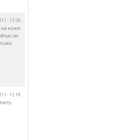
11 - 12:28
л на коже
ейчас их
 тоже
11 - 12:18
ичеть