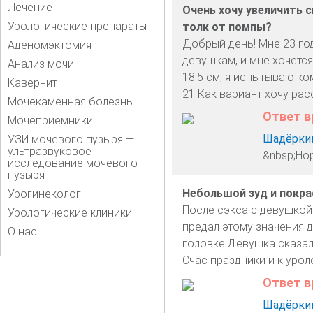
Лечение
Очень хочу увеличить с
Урологические препараты
толк от помпы?
Добрый день! Мне 23 го
Аденомэктомия
девушкам, и мне хочется
Анализ мочи
18.5 см, я испытываю ком
Кавернит
21 Как вариант хочу рас
Мочекаменная болезнь
Ответ в
Мочеприемники
Шадёркин
УЗИ мочевого пузыря —
ультразвуковое
&nbsp;Но
исследование мочевого
пузыря
Небольшой зуд и покра
Урогинеколог
После сэкса с девушкой
Урологические клиники
предал этому значения д
О нас
головке.Девушка сказала
Счас праздники и к урол
Ответ в
Шадёркин