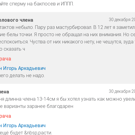
айте сперму на бакпосев и ИППП.
олового члена
30 декабря 20
тактов небыло. Пару раз мастурбировал. В 12 лет я замети
е белы точки. Я просто не обращал на них внимания. Но с
еспокоиться. Чуства от них никакого нету, не чешутся, зуда
о сказать ч
рача
 Игорь Аркадьевич
его делать не надо.
лена
30 декабря 20
еня длинна члена 13-14см я бы хотел узнать как можно увел
се варианты заранее благодарен
рача
 Игорь Аркадьевич
ещё будет &nbsp;расти.