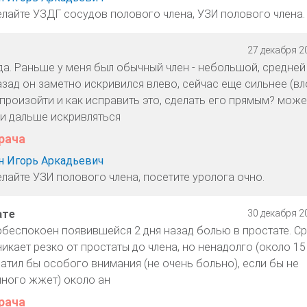
елайте УЗДГ сосудов полового члена, УЗИ полового члена.
27 декабря 20
да. Раньше у меня был обычный член - небольшой, средней
азад он заметно искривился влево, сейчас еще сильнее (в
произойти и как исправить это, сделать его прямым? може
 и дальше искривляться
рача
 Игорь Аркадьевич
лайте УЗИ полового члена, посетите уролога очно.
ате
30 декабря 20
 обеспокоен появившейся 2 дня назад болью в простате. С
икает резко от простаты до члена, но ненадолго (около 15 
братил бы особого внимания (не очень больно), если бы не
ного жжет) около ан
рача