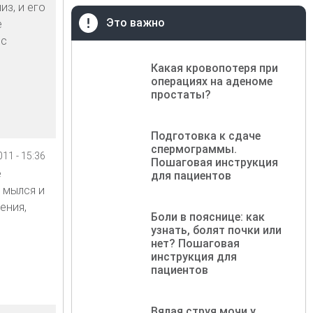
из, и его
Это важно
е
 с
Какая кровопотеря при
операциях на аденоме
простаты?
Подготовка к сдаче
спермограммы.
11 - 15:36
Пошаговая инструкция
е
для пациентов
 мылся и
ения,
Боли в пояснице: как
узнать, болят почки или
нет? Пошаговая
инструкция для
пациентов
Вялая струя мочи у