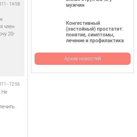
11 - 14:58
мужчин
 к
Конгестивный
я член
(застойный) простатит:
очу 20-
понятие, симптомы,
лечение и профилактика
Архив новостей
11 - 12:56
.Не
лечить.