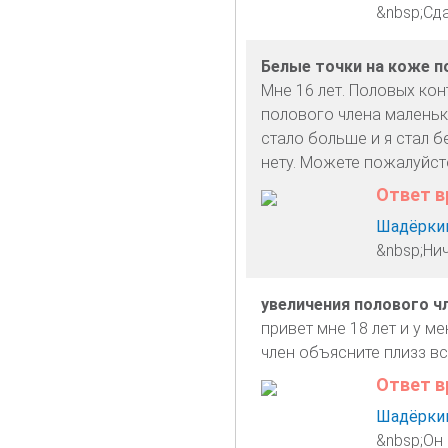
&nbsp;Сд
Белые точки на коже п
Мне 16 лет. Половых кон
полового члена маленьки
стало больше и я стал б
нету. Можете пожалуйст
Ответ в
Шадёркин
&nbsp;Нич
увеличения полового ч
привет мне 18 лет и у м
член объясните плизз в
Ответ в
Шадёркин
&nbsp;Он 