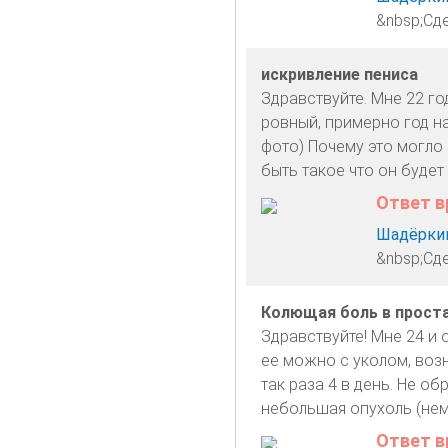
&nbsp;Сд
искривление пениса
Здравствуйте. Мне 22 го
ровный, примерно год н
фото) Почему это могло 
быть такое что он будет
Ответ в
Шадёркин
&nbsp;Сде
Колющая боль в прост
Здравствуйте! Мне 24 и
ее можно с уколом, возн
так раза 4 в день. Не о
небольшая опухоль (нем
Ответ в