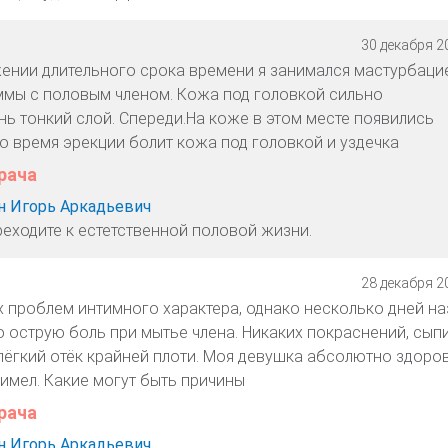
30 декабря 20
жении длительного срока времени я занимался мастурбацие
мы с половым членом. Кожа под головкой сильно
нь тонкий слой. Спереди.На коже в этом месте появились
о время эрекции болит кожа под головкой и уздечка
рача
 Игорь Аркадьевич
реходите к естетственной половой жизни.
28 декабря 20
х проблем интимного характера, однако несколько дней на
 острую боль при мытье члена. Никаких покраснений, сыпи
лёгкий отёк крайней плоти. Моя девушка абсолютно здоров
 имел. Какие могут быть причины
рача
 Игорь Аркадьевич