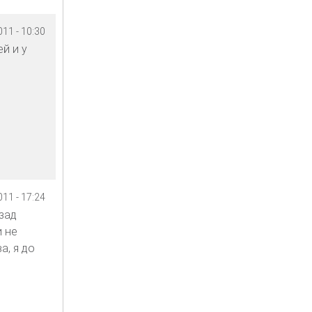
11 - 10:30
й и у
11 - 17:24
зад
 не
а, я до