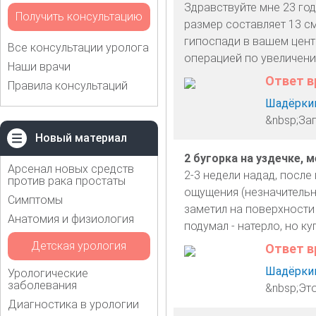
Здравствуйте мне 23 год
Получить консультацию
размер составляет 13 с
гипоспади в вашем цент
Все консультации уролога
операцией по увеличени
Наши врачи
Ответ в
Правила консультаций
Шадёркин
&nbsp;За
Новый материал
2 бугорка на уздечке, 
Арсенал новых средств
2-3 недели надад, после
против рака простаты
ощущения (незначительна
Симптомы
заметил на поверхности 
Анатомия и физиология
подумал - натерло, но к
Детская урология
Ответ в
Шадёркин
Урологические
заболевания
&nbsp;Это
Диагностика в урологии