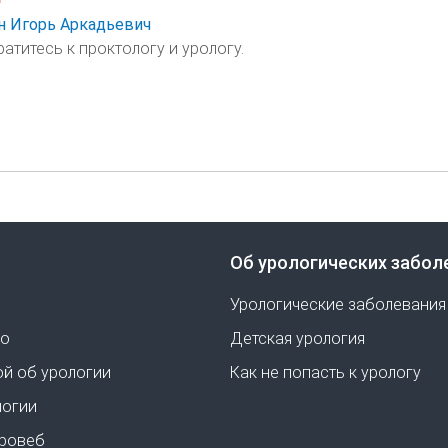
 Игорь Аркадьевич
атитесь к проктологу и урологу.
Об урологических забол
Урологические заболевания
но
Детская урология
ой об урологии
Как не попасть к урологу
логии
Уровеб