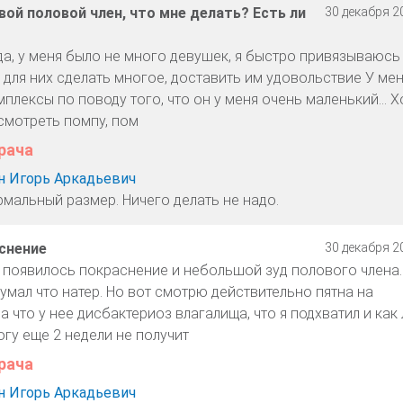
вой половой член, что мне делать? Есть ли
30 декабря 20
да, у меня было не много девушек, я быстро привязываюсь
 для них сделать многое, доставить им удовольствие У мен
плексы по поводу того, что он у меня очень маленький... Х
смотреть помпу, пом
рача
 Игорь Аркадьевич
рмальный размер. Ничего делать не надо.
снение
30 декабря 20
 появилось покраснение и небольшой зуд полового члена..
умал что натер. Но вот смотрю действительно пятна на
 что у нее дисбактериоз влагалища, что я подхватил и как 
огу еще 2 недели не получит
рача
 Игорь Аркадьевич