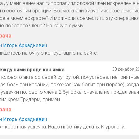
а , у меня венечная гипоспадия,половой член искревлен в н
м в состоянии эрэкции. Возможнали хирургическое лечени
ре в моем возрасте? И можноли совместить эту операцию
ю полового члена? На какую сумму
рача
 Игорь Аркадьевич
пишитесь на очную консуьтацию на сайте.
между ними вроде как ямка
30 декабря 20
 полового акта со своей супругой, почуствовал неприятны
я боль при касании, похожая как болит при порезе) когда
уздечки полового члена 2 бугорка, сначала не придал знач
упил крем Тридерм, примен
рача
 Игорь Аркадьевич
 - короткая уздечка. Надо пластику делать. К урологу..