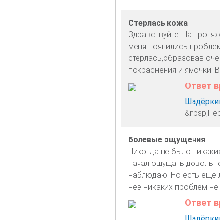
Стерлась кожа
Здравствуйте. На протя
меня появились проблем
стерлась,образовав оче
покраснения и ямочки. В
Ответ в
Шадёркин
&nbsp;Пе
Болевые ощущения
Никогда не было никаки
начал ощущать довольно
наблюдаю. Но есть ещё 
неё никаких проблем не
Ответ в
Шадёркин