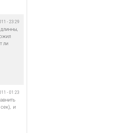
11 - 23:29
 длинны,
ложил
т ли
11 - 01:23
равнить
сек), и