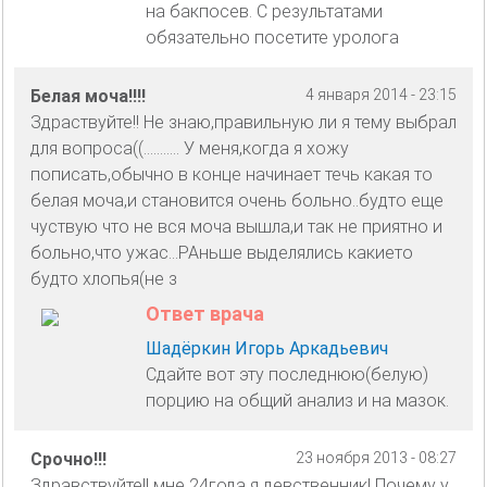
на бакпосев. С результатами
обязательно посетите уролога
Белая моча!!!!
4 января 2014 - 23:15
Здраствуйте!! Не знаю,правильную ли я тему выбрал
для вопроса((........... У меня,когда я хожу
пописать,обычно в конце начинает течь какая то
белая моча,и становится очень больно..будто еще
чуствую что не вся моча вышла,и так не приятно и
больно,что ужас...РАньше выделялись какието
будто хлопья(не з
Ответ врача
Шадёркин Игорь Аркадьевич
Сдайте вот эту последнюю(белую)
порцию на общий анализ и на мазок.
Срочно!!!
23 ноября 2013 - 08:27
Здравствуйте!! мне 24года я девственник! Почему у