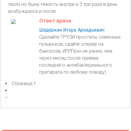
текло но была тяжесть внутри и 3 три раза в день
возбуждался и после
Ответ врача
Шадёркин Игорь Аркадьевич
Сделайте ТРУЗИ простаты, семенных
пузырьков, сдайте сперму на
бакпосев, ИППП(но не ранее, чем
через месяц после приёма
последнего антибактериального
препарата по любому поводу).
Страница 1
Нумерация
страниц
Следующая
››
страница