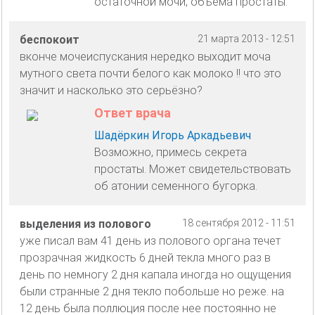
остаточной мочи, объёма простаты.
беспокоит
21 марта 2013 - 12:51
вконче мочеиспускания нередко выходит моча
мутного света почти белого как молоко !! что это
значит и насколько это серьёзно?
Ответ врача
Шадёркин Игорь Аркадьевич
Возможно, примесь секрета
простаты. Может свидетельствовать
об атонии семенного бугорка.
выделения из полового
18 сентября 2012 - 11:51
уже писал вам 41 день из полового органа течет
прозрачная жидкость 6 дней текла много раз в
день по немногу 2 дня капала иногда но ощущения
были странные 2 дня текло побольше но реже. на
12 день была поллюция после нее постоянно не