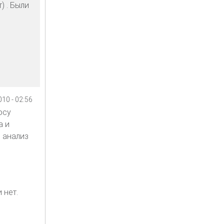
 . Были
10 - 02:56
осу
а и
л анализ
 нет.