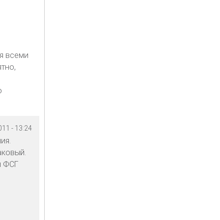
тя всеми
тно,
о
11 - 13:24
ия.
аковый.
л ФСГ