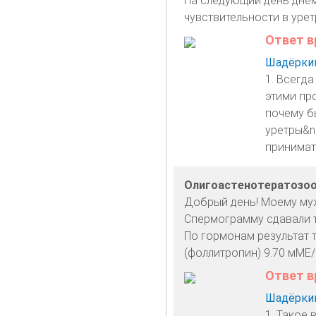
На следующий день дне
чувствительности в урет
Ответ в
Шадёркин
1. Всегда
этими пр
почему б
уретры&n
принимат
Олигоастенотератозо
Добрый день! Моему муж
Спермограмму сдавали т
По гормонам результат т
(фоллитропин) 9.70 мМЕ
Ответ в
Шадёркин
1. Такое 