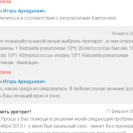
рача
 Игорь Аркадьевич
лечиться в соответствии с результатами бакпосева.
18 марта 20
те пожалуйста какой лучше выбрать препарат , и чем опас
изы: 1 Klebsiella pneumoniae 10*6 2Enterococcus faecalis 1
is 10*1 4Streptococcus viridans 10*1 Klebsiella pneumoniae
тикам : Амикацин
рача
 Игорь Аркадьевич
о, какая среда исследовалась. В любом случае лечение д
ь Ваш лечащий врач и очно.
чить уретрит!
17 февраля 20
! Прошу у Вас помощи в решении моей следующей пробле
бря 2010 г. у меня был оральный секс - минет без презерв