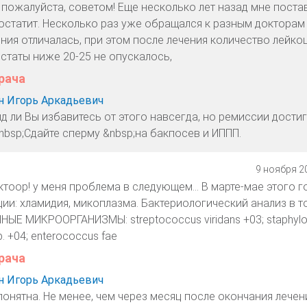
 пожалуйста, советом! Еще несколько лет назад мне поста
остатит. Несколько раз уже обращался к разным докторам
ния отличалась, при этом после лечения количество лейко
статы ниже 20-25 не опускалось,
рача
 Игорь Аркадьевич
д ли Вы избавитесь от этого навсегда, но ремиссии дости
nbsp;Сдайте сперму &nbsp;на бакпосев и ИППП.
9 ноября 20
оор! у меня проблема в следующем... В марте-мае этого г
ии: хламидия, микоплазма. Бактериологический анализ в 
ЫЕ МИКРООРГАНИЗМЫ: streptococcus viridans +03; staphyl
sp. +04; enterococcus fae
рача
 Игорь Аркадьевич
онятна. Не менее, чем через месяц после окончания лечен