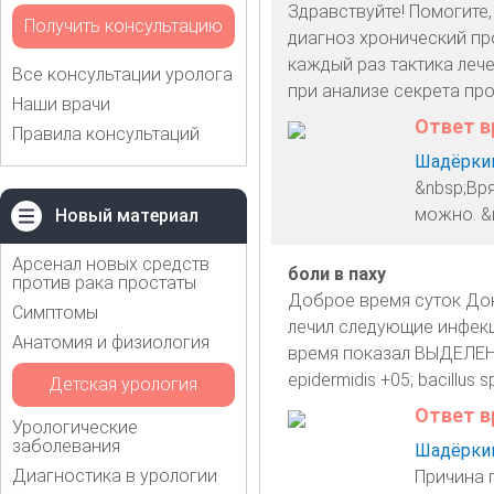
Здравствуйте! Помогите,
Получить консультацию
диагноз хронический пр
каждый раз тактика лече
Все консультации уролога
при анализе секрета про
Наши врачи
Ответ в
Правила консультаций
Шадёркин
&nbsp;Вря
можно. &
Новый материал
Арсенал новых средств
боли в паху
против рака простаты
Доброе время суток Докт
Симптомы
лечил следующие инфекц
Анатомия и физиология
время показал ВЫДЕЛЕНН
epidermidis +05; bacillus 
Детская урология
Ответ в
Урологические
заболевания
Шадёркин
Диагностика в урологии
Причина п