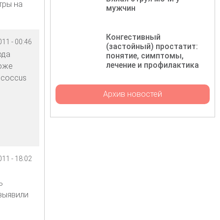
тры на
мужчин
Конгестивный
11 - 00:46
(застойный) простатит:
ода
понятие, симптомы,
лечение и профилактика
тоже
ococcus
Архив новостей
11 - 18:02
ь
выявили