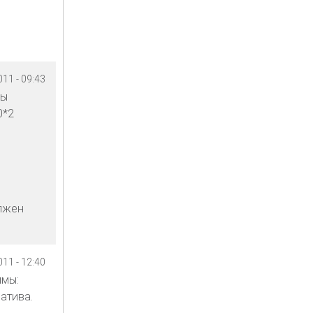
11 - 09:43
ны
0*2
олжен
11 - 12:40
ммы:
атива.