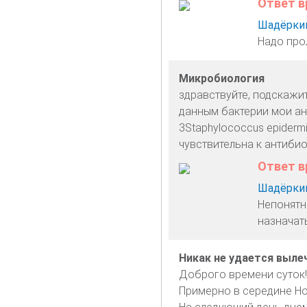
Ответ в
Шадёркин
Надо про
Микробиология
здравствуйте, подскажи
данным бактерии мои анал
3Staphylococcus epidermid
чувствительна к антибио
Ответ в
Шадёркин
Непонятн
назначат
Никак не удается выле
Доброго времени суток
Примерно в середине Ноя