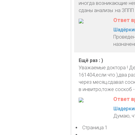
иногда возникающие неп
сданы анализы :на ЗППП 
Ответ в
Шадёркин
Проведен
назначен
Ещё раз : )
Уважаемые доктора ! Дел
161404,если что ),два ра
через месяц,сдавал соск
в инвитро,тоже соскоб - р
Ответ в
Шадеркин
Думаю, ч
Страница 1
Нумерация