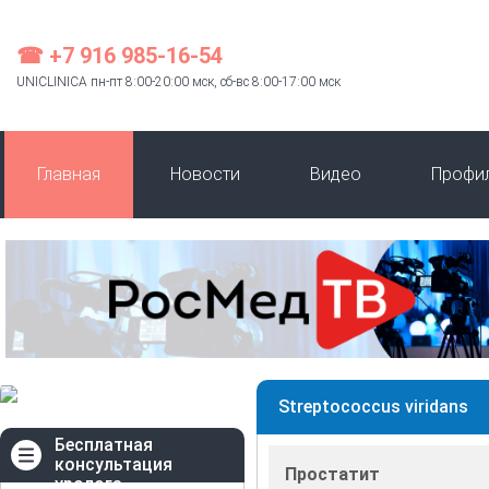
☎ +7 916 985-16-54
UNICLINICA пн-пт 8:00-20:00 мск, сб-вс 8:00-17:00 мск
Главная
Новости
Видео
Профи
Streptococcus viridans
Бесплатная
консультация
Простатит
уролога