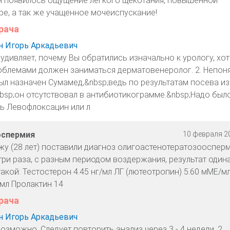
м появилось ощущение легкого щекотания, повышенной
ре, а так же учащенное мочеиспускание!
рача
 Игорь Аркадьевич
 удивляет, почему Вы обратились изначально к урологу, хо
облемами должен заниматься дерматовенеролог. 2. Непоня
ыл назначен Сумамед,&nbsp;ведь по результатам посева из
bsp;он отсутствовал в антибиотикограмме.&nbsp;Надо был
ь Левофлоксацин или л
оспермия
10 февраля 20
у (28 лет) поставили диагноз олигоастенотератозоосперм
ри раза, с разным периодом воздержания, результат один
акой: Тестостерон 4.45 нг/мл ЛГ (лютеотропин) 5.60 мМЕ/м
/мл Пролактин 14
рача
 Игорь Аркадьевич
возможно. Следует повторить анализ через 3 - 4 недели. 2.