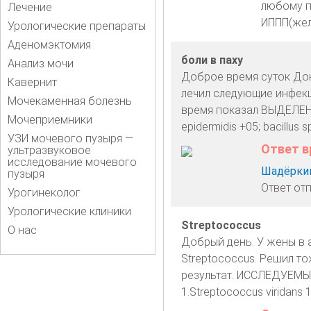
любому п
Лечение
ИППП(жел
Урологические препараты
Аденомэктомия
боли в паху
Анализ мочи
Доброе время суток Докт
Кавернит
лечил следующие инфекц
Мочекаменная болезнь
время показал ВЫДЕЛЕНН
Мочеприемники
epidermidis +05; bacillus 
УЗИ мочевого пузыря —
Ответ в
ультразвуковое
исследование мочевого
Шадёркин
пузыря
Ответ от
Урогинеколог
Урологические клиники
Streptococcus
О нас
Добрый день. У жены в
Streptococcus. Решил т
результат. ИССЛЕДУЕМЫ
1.Streptococcus viridans