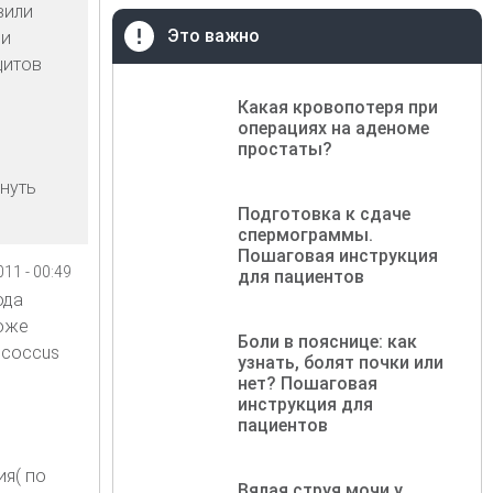
вили
Это важно
 и
цитов
Какая кровопотеря при
операциях на аденоме
простаты?
гнуть
Подготовка к сдаче
спермограммы.
Пошаговая инструкция
11 - 00:49
для пациентов
ода
тоже
Боли в пояснице: как
ococcus
узнать, болят почки или
нет? Пошаговая
инструкция для
пациентов
ия( по
Вялая струя мочи у