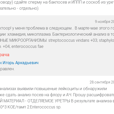
оводу) сдайте сперму на бакпосев и ИППП и соскоб из уре
ательно - отдельно).
9 ноября 20
оор! у меня проблема в следующем... В марте-мае этого г
ии: хламидия, микоплазма. Бактериологический анализ в 
ЫЕ МИКРООРГАНИЗМЫ: streptococcus viridans +03; staphyl
sp. +04; enterococcus fae
рача
 Игорь Аркадьевич
правлен.
28 сентября 20
 анализах выявили повышеные лейкоциты и обнаружили
оже сдать анализ посев на флору и АЧ. Прошу расшифроват
Й МАТЕРИАЛ - ОТДЕЛЯЕМОЕ УРЕТРЫ В результате анализа 
 10^3 KOE/тамп 2.Enterococcus sp.