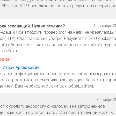
 ВРТ, а не ВТР. Приведите полностью результаты спермог
окк зеленящий. Нужно лечение?
15 декабря 20
ндации моей подруги проверился на наличие уреаплазмы, т
 (ПЦР). Сдал соскоб из уретры. Результат: ПЦР. Ureaplasma
оскоб) обнаружена Также одновременно с соскобом на уре
ев (Бакп
рача
 Игорь Аркадьевич
я у вас инфекция может привести к со временем к развит
кого простатита, затем снижению эрекции. Возможны про
ением. Вам необходимо лечиться, обращайтесь.
3 ноября 20
лся к урологу-андрологу с жалобами на затруднённое
ические рези в уретре и области предстательной железы ,