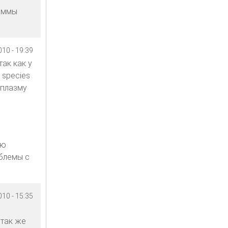
раммы
10 - 19:39
ак как у
 species
аплазму
ию
блемы с
10 - 15:35
 так же