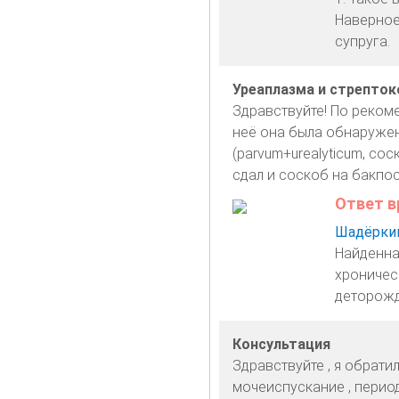
Наверное
супруга.
Уреаплазма и стрепток
Здравствуйте! По рекоме
неё она была обнаружена
(parvum+urealyticum, с
сдал и соскоб на бакпос
Ответ в
Шадёркин
Найденна
хроничес
деторожд
Консультация
Здравствуйте , я обрати
мочеиспускание , период