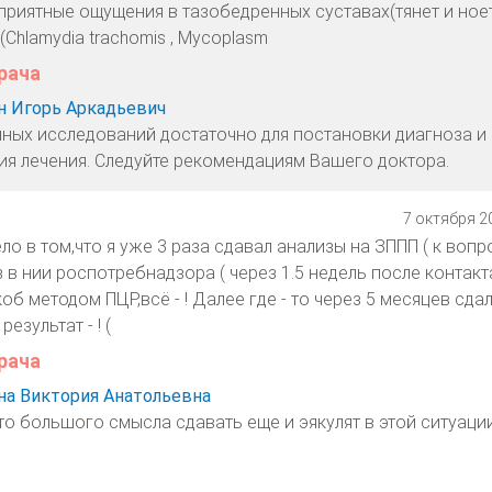
риятные ощущения в тазобедренных суставах(тянет и ноет)
(Chlamydia trachomis , Mycoplasm
рача
 Игорь Аркадьевич
ных исследований достаточно для постановки диагноза и
ия лечения. Следуйте рекомендациям Вашего доктора.
7 октября 20
о в том,что я уже 3 раза сдавал анализы на ЗППП ( к вопр
з в нии роспотребнадзора ( через 1.5 недель после контакт
об методом ПЦР,всё - ! Далее где - то через 5 месяцев сда
езультат - ! (
рача
а Виктория Анатольевна
то большого смысла сдавать еще и эякулят в этой ситуации