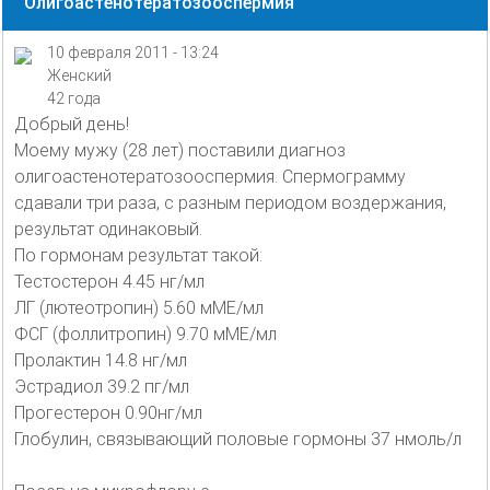
Олигоастенотератозооспермия
10 февраля 2011 - 13:24
Женский
42 года
Добрый день!
Моему мужу (28 лет) поставили диагноз
олигоастенотератозооспермия. Спермограмму
сдавали три раза, с разным периодом воздержания,
результат одинаковый.
По гормонам результат такой:
Тестостерон 4.45 нг/мл
ЛГ (лютеотропин) 5.60 мМЕ/мл
ФСГ (фоллитропин) 9.70 мМЕ/мл
Пролактин 14.8 нг/мл
Эстрадиол 39.2 пг/мл
Прогестерон 0.90нг/мл
Глобулин, связывающий половые гормоны 37 нмоль/л