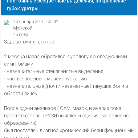
постоянные бесцветные выделения, покраснение
губок уретры
23 января 2010 - 05:02
Мужской
43 года
Здравствуйте, доктор.
2 месяца назад обратился к урологу со следующими
симптомами:
- незначительные стеклянистые выделения
- частые позывы к мочеиспусканию
- незначительные (почти незаметные) тянущие боли в
области яичек.
После сдачи анализов ( ОАМ, мазок, и анализ сока
простаты,после ТРУЗИ выявлены единичные солевые
образования)
был поставлен диагноз хронический безинфекционный
простатит)