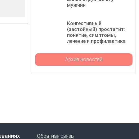
мужчин
Конгестивный
(застойный) простатит:
понятие, симптомы,
лечение и профилактика
Архив новостей
еваниях
Обратная связь