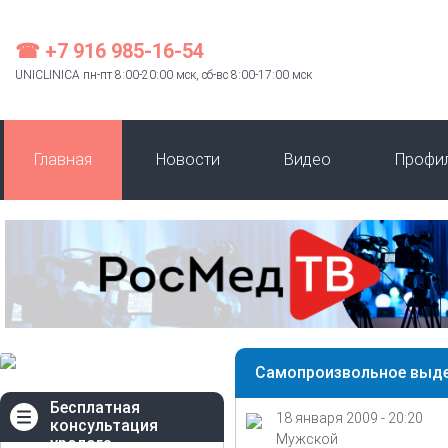
☎ +7 916 985-16-54
UNICLINICA пн-пт 8:00-20:00 мск, сб-вс 8:00-17:00 мск
Главная
Новости
Видео
Профи
Самопроизвольное выде
Бесплатная
18 января 2009 - 20:20
консультация
Мужской
уролога