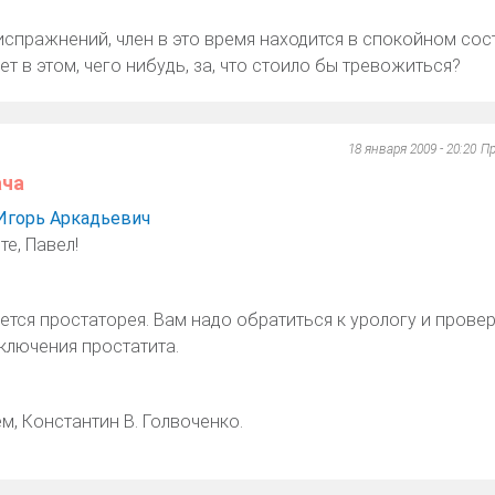
испражнений, член в это время находится в спокойном сос
т в этом, чего нибудь, за, что стоило бы тревожиться?
18 января 2009 - 20:20
Пр
ача
Игорь Аркадьевич
е, Павел!
ется простаторея. Вам надо обратиться к урологу и провер
ключения простатита.
м, Константин В. Голвоченко.