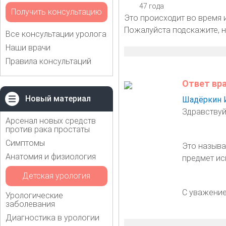
47 года
Получить консультацию
Это происходит во время 
Пожалуйста подскажите, не
Все консультации уролога
Наши врачи
Правила консультаций
Ответ вр
Новый материал
Шадёркин 
Здравствуйт
Арсенал новых средств
против рака простаты
Симптомы
Это называ
Анатомия и физиология
предмет ис
Детская урология
С уважение
Урологические
заболевания
Диагностика в урологии