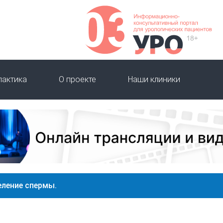
лактика
О проекте
Наши клиники
ление спермы.