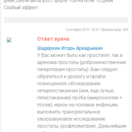
дней.,свечи витапрост форте 1св.на ночь 10 дней.
Слабый эффект .
9 октября 2010 - 03:01
Просмотров: 904
Ответ врача
Шадёркин Игорь Аркадьевич
У Вас может быть как простатит, так и
аденома простаты (доброкачественная
гиперплазия простаты). Вам следует
обратиться к урологу и пройти
полноценное обследование:
четырехстаканная (или, еще лучше,
пятистаканная) проба (микроскопия +
посев), мазок на половые инфекции,
выполнить трансректальное
ультразвуковое исследование
простаты, урофлоуметрию. Дальнейшие