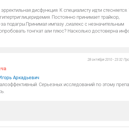
о эрректильная дисфункция. К специалисту идти стесняется.
 гипертриглицеридемия. Постоянно принимает трайкор,
-за подагры.Принимал импазу ,сиалекс с незначительным
опробовать тонгкат али плюс? Насколько достоверна инф
28 октября 2010 - 23:32
Пр
ача
Игорь Аркадьевич
алоэффективный. Серьезных исследований по этому препа
ь.