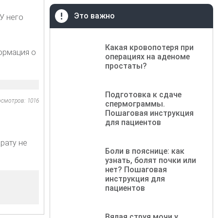
Это важно
 У него
Какая кровопотеря при
ормация о
операциях на аденоме
простаты?
Подготовка к сдаче
осмотров: 1016
спермограммы.
Пошаговая инструкция
для пациентов
рату не
Боли в пояснице: как
узнать, болят почки или
нет? Пошаговая
инструкция для
пациентов
Вялая струя мочи у