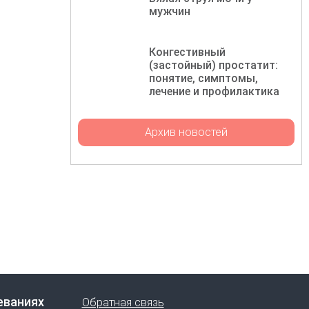
мужчин
Конгестивный
(застойный) простатит:
понятие, симптомы,
лечение и профилактика
Архив новостей
еваниях
Обратная связь