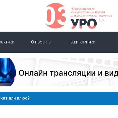
лактика
О проекте
Наши клиники
кат али плюс?