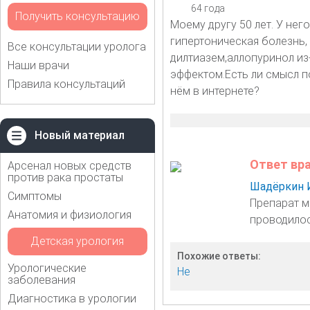
64 года
Получить консультацию
Моему другу 50 лет. У нег
гипертоническая болезнь,
Все консультации уролога
дилтиазем,аллопуринол из
Наши врачи
эффектом.Есть ли смысл п
Правила консультаций
нём в интернете?
Новый материал
Ответ вр
Арсенал новых средств
против рака простаты
Шадёркин 
Симптомы
Препарат м
Анатомия и физиология
проводилос
Детская урология
Похожие ответы:
Урологические
Не
заболевания
Диагностика в урологии