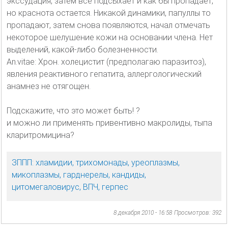
экссудация, затем все подсыхает и как бы пропадает,
но краснота остается. Никакой динамики, папуллы то
пропадают, затем снова появляются, начал отмечать
некоторое шелушение кожи на основании члена. Нет
выделений, какой-либо болезненности.
An.vitae: Хрон. холецистит (предполагаю паразитоз),
явления реактивного гепатита, аллергологический
анамнез не отягощен.
Подскажите, что это может быть! ?
и можно ли применять привентивно макролиды, тыпа
кларитромицина?
ЗППП: хламидии, трихомонады, уреоплазмы,
микоплазмы, гарднерелы, кандиды,
цитомегаловирус, ВПЧ, герпес
8 декабря 2010 - 16:58
Просмотров: 392