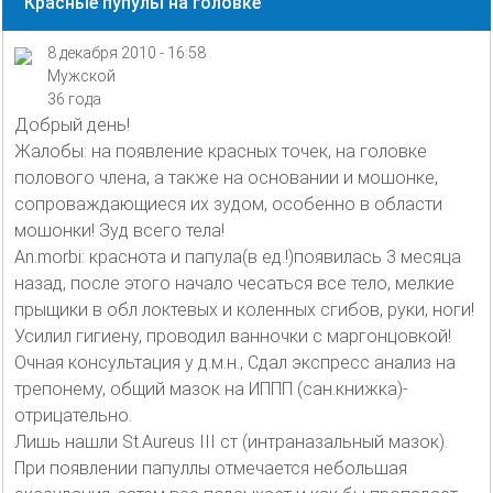
Красные пупулы на головке
8 декабря 2010 - 16:58
Мужской
36 года
Добрый день!
Жалобы: на появление красных точек, на головке
полового члена, а также на основании и мошонке,
сопроваждающиеся их зудом, особенно в области
мошонки! Зуд всего тела!
Аn.morbi: краснота и папула(в ед.!)появилась 3 месяца
назад, после этого начало чесаться все тело, мелкие
прыщики в обл локтевых и коленных сгибов, руки, ноги!
Усилил гигиену, проводил ванночки с маргонцовкой!
Очная консультация у д.м.н., Сдал экспресс анализ на
трепонему, общий мазок на ИППП (сан.книжка)-
отрицательно.
Лишь нашли St.Aureus III cт (интраназальный мазок).
При появлении папуллы отмечается небольшая