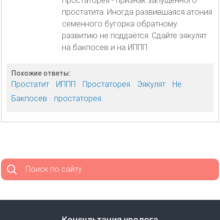
Простаторея - признак запущенного
простатита. Иногда развившаяся атония
семенного бугорка обратному
развитию не поддаётся. Сдайте эякулят
на бакпосев и на ИППП.
Похожие ответы:
Простатит
ИППП
Простаторея
Эякулят
Не
Бакпосев
простаторея.
Поиск по сайту
Консультация уролога