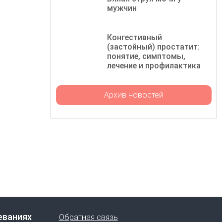
мужчин
Конгестивный
(застойный) простатит:
понятие, симптомы,
лечение и профилактика
Архив новостей
еваниях
Обратная связь