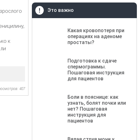
Это важно
взрослого
еницилину,
Какая кровопотеря при
операциях на аденоме
ько к
простаты?
 ли
Подготовка к сдаче
спермограммы.
Пошаговая инструкция
для пациентов
осмотров: 407
Боли в пояснице: как
узнать, болят почки или
нет? Пошаговая
инструкция для
пациентов
Вялая струя мочи у