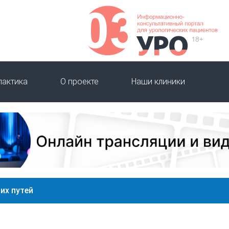
лактика
О проекте
Наши клиники
их путей