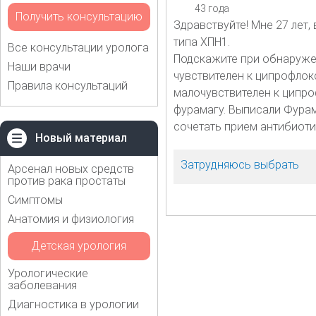
43 года
Получить консультацию
Здравствуйте! Мне 27 лет,
типа ХПН1.
Все консультации уролога
Подскажите при обнаружени
Наши врачи
чувствителен к ципрофлокс
Правила консультаций
малочувствителен к ципроф
фурамагу. Выписали Фурам
сочетать прием антибиоти
Новый материал
Затрудняюсь выбрать
Арсенал новых средств
против рака простаты
Симптомы
Анатомия и физиология
Детская урология
Урологические
заболевания
Диагностика в урологии