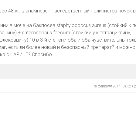
 вес 48 кг, в анамнезе - наследственный поликистоз почек 
и в моче на бакпосев staphylococcus aureus (стойкий к п
ацину) + enteroccocus faecium (стойкий у к тетрациклину,
локсацину) 10 в 3-й степени оба и оба чувствительны тол
аг, есть ли более новый и безопасный препарат? и можно
ка с НАРИНЕ? Спасибо.
18 февраля 2011 - 01:52
Пр