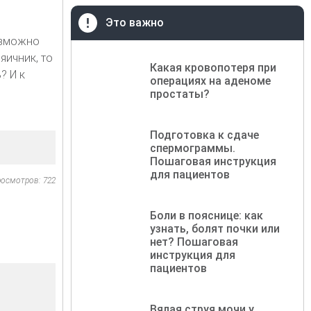
Это важно
озможно
яичник, то
Какая кровопотеря при
? И к
операциях на аденоме
простаты?
Подготовка к сдаче
спермограммы.
Пошаговая инструкция
для пациентов
осмотров: 722
Боли в пояснице: как
узнать, болят почки или
нет? Пошаговая
инструкция для
пациентов
Вялая струя мочи у