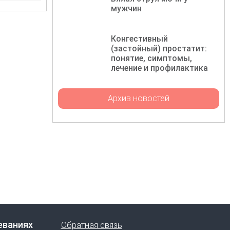
мужчин
Конгестивный
(застойный) простатит:
понятие, симптомы,
лечение и профилактика
Архив новостей
еваниях
Обратная связь