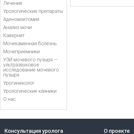
Лечение
Урологические препараты
Аденомэктомия
Анализ мочи
Кавернит
Мочекаменная болезнь
Мочеприемники
УЗИ мочевого пузыря —
ультразвуковое
исследование мочевого
пузыря
Урогинеколог
Урологические клиники
О нас
Консультация уролога
О проекте