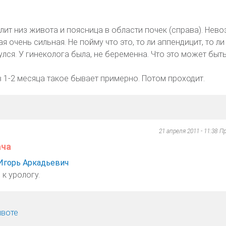
лит низ живота и поясница в области почек (справа). Нев
я очень сильная. Не пойму что это, то ли аппендицит, то ли 
улся. У гинеколога была, не беременна. Что это может быть
в 1-2 месяца такое бывает примерно. Потом проходит.
21 апреля 2011 - 11:38
Пр
ача
Игорь Аркадьевич
к урологу.
ивоте