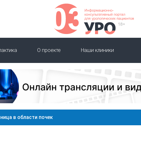
лактика
О проекте
Наши клиники
ница в области почек