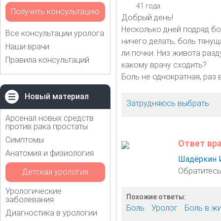
41 года
Получить консультацию
Добрый день!
Несколько дней подряд бо
Все консультации уролога
ничего делать, боль тянуща
Наши врачи
ли почки. Низ живота разд
Правила консультаций
какому врачу сходить?
Боль не однократная, раз 
Новый материал
Затрудняюсь выбрать
Арсенал новых средств
против рака простаты
Симптомы
Ответ вр
Анатомия и физиология
Шадёркин 
Обратитесь 
Детская урология
Урологические
Похожие ответы:
заболевания
Боль
Уролог
Боль в ж
Диагностика в урологии