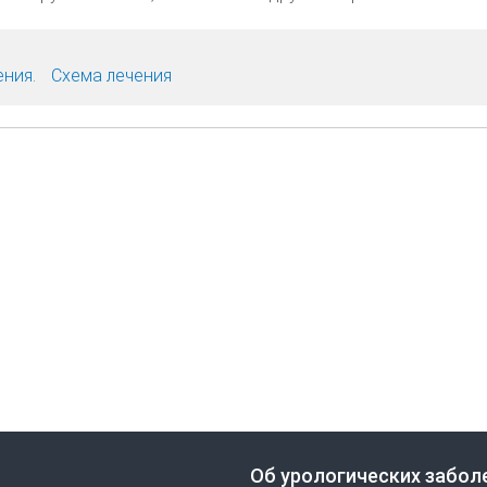
ения.
Схема лечения
Об урологических забол