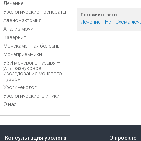
Лечение
Урологические препараты
Похожие ответы:
Аденомэктомия
Лечение
Не
Схема леч
Анализ мочи
Кавернит
Мочекаменная болезнь
Мочеприемники
УЗИ мочевого пузыря —
ультразвуковое
исследование мочевого
пузыря
Урогинеколог
Урологические клиники
О нас
Консультация уролога
О проекте