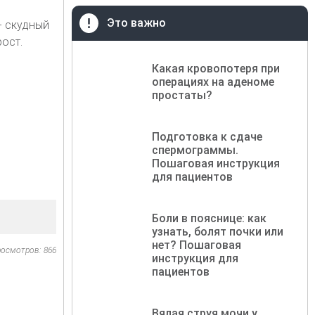
Это важно
- скудный
рост.
Какая кровопотеря при
операциях на аденоме
простаты?
Подготовка к сдаче
спермограммы.
Пошаговая инструкция
для пациентов
Боли в пояснице: как
узнать, болят почки или
нет? Пошаговая
осмотров: 866
инструкция для
пациентов
Вялая струя мочи у