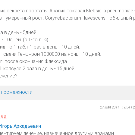
из секрета простаты. Анализ показал Klebsiella pneumoniae 
s - умеренный рост, Corynebacterium flavescens - обильный 
а в день - 5дней.
- 10дней. (с 1-го дня)
 по 1 табл. 1 раз в день - 10 дней.
- свечи Генфнрон 1000000 на ночь - 10 дней.
г. после окончания Флексида.
 капсуле 2 раза в день - 15 дней.
ечение?
х, промежности
27 мая 2011 - 19:54
Пр
ача
Игорь Аркадьевич
ентируем лечение, назначенное другими врачами.