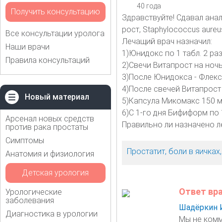
40 года
Получить консультацию
Здравствуйте! Сдавал анал
рост, Staphylococcus aureu
Все консультации уролога
Лечащий врач назначил:
Наши врачи
1)Юнидокс по 1 табл. 2 раз
Правила консультаций
2)Свечи Витапрост на ночь 
3)После Юнидокса - Флексид
4)После свечей Витапрост 
Новый материал
5)Капсула Микомакс 150 м
6)С 1-го дня Бифиформ по 1
Арсенал новых средств
Правильно ли назначено л
против рака простаты
Симптомы
Простатит, боли в яичка
Анатомия и физиология
Детская урология
Ответ вр
Урологические
заболевания
Шадёркин 
Диагностика в урологии
Мы не комм