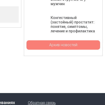
мужчин
Конгестивный
(застойный) простатит:
понятие, симптомы,
лечение и профилактика
Архив новостей
еваниях
Обратная связь