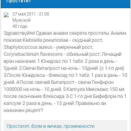
Простатит
27 мая 2011 - 21:08
Мужской
40 года
Здравствуйте! Сдавал анализ секрета простаты. Анализ
показал Klebsiella pneumoniae - скудный рост,
Staphylococcus aureus - умеренный рост,
Corynebacterium flavescens - обильный рост. Лечащий
врач назначил: 1.Юнидокс по 1 табл. 2 раза в день -
5дней. 2.Свечи Витапрост на ночь - 10дней. (с 1-го дня)
3.После Юнидокса - Флексид по 1 табл. 1 раз в день - 10
дней. 4.После свечей Витапрост - свечи Генфнрон
1000000 на ночь - 10 дней. 5.Капсула Микомакс 150 мл.
после окончания Флексида. 6.С 1-го дня Бифиформ по 1
капсуле 2 раза в день. - 15 дней. Правильно ли
назначен рецепт?
Простатит, боли в яичках, промежности