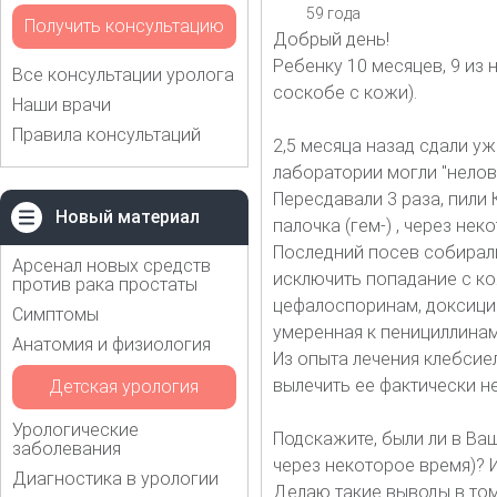
59 года
Получить консультацию
Добрый день!
Ребенку 10 месяцев, 9 из
Все консультации уролога
соскобе с кожи).
Наши врачи
Правила консультаций
2,5 месяца назад сдали уж
лаборатории могли "неловк
Пересдавали 3 раза, пили 
Новый материал
палочка (гем-) , через не
Последний посев собирал
Арсенал новых средств
исключить попадание с кож
против рака простаты
цефалоспоринам, доксицик
Симптомы
умеренная к пенициллинам
Анатомия и физиология
Из опыта лечения клебсиел
вылечить ее фактически н
Детская урология
Урологические
Подскажите, были ли в Ва
заболевания
через некоторое время)? 
Диагностика в урологии
Делаю такие выводы в том 