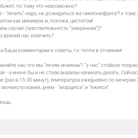
. Может, по тому что невозможно?
 - "лечить" надо, не дожидаться же пиелонефрита?! к тому
итом как минимум, и, похоже, циститом!
ем случае (чувствительность "умеренная")?
з врачей нас излечить?
а Ваши комментарии и советы, т.к. почти в отчаянии!
виняйте нас что мы "лечим анализы"!: "у нас" стойкое покра
 - а иначе бы и не стали анализы начинать делать. Сейчас
(раз в 15-30 минут), температура ежедневно по вечерам 3
я мочеиспускания, днем - "морщится" и "ежится".
мощь,