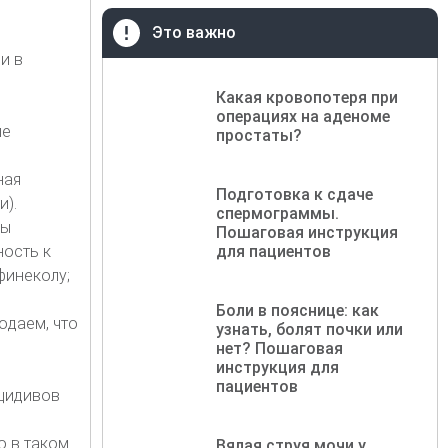
Это важно
и в
Какая кровопотеря при
операциях на аденоме
ые
простаты?
ная
Подготовка к сдаче
и).
спермограммы.
бы
Пошаговая инструкция
ность к
для пациентов
финеколу;
Боли в пояснице: как
юдаем, что
узнать, болят почки или
нет? Пошаговая
инструкция для
пациентов
ецидивов
о в таком
Вялая струя мочи у