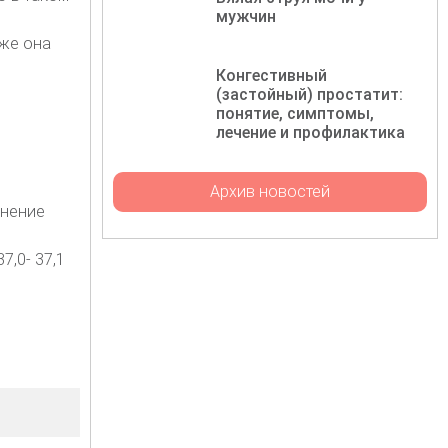
мужчин
 же она
Конгестивный
(застойный) простатит:
понятие, симптомы,
лечение и профилактика
Архив новостей
снение
7,0- 37,1