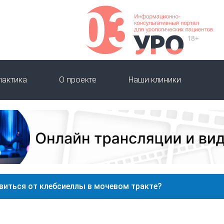
лактика
О проекте
Наши клиники
виться от клебсиеллы в мочевом тракте?