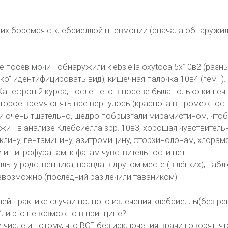
 них боремся с клебсиеллой пневмонии (сначала обнаружил
е посев мочи - обнаружили klebsiella oxytoca 5х10в2 (разн
о" идентифицировать вид), кишечная палочка 10в4 (гем+).
Канефрон 2 курса, после него в посеве была только кишеч
которое время опять все вернулось (краснота в промежност
и очень тщательно, щедро побрызгали мирамистином, что
и - в анализе Клебсиелла spp. 10в3, хорошая чувствитель
лину, гентамицину, азитромицину, фторхинолонам, хлорам
 и нитрофуранам; к фагам чувствительности нет.
лы у родственника, правда в другом месте (в лёгких), набл
евозможно (последний раз лечили таваником).
шей практике случаи полного излечения клебсиеллы(без р
Или это невозможно в принципе?
числе и потому, что ВСЕ без исключения врачи говорят, чт