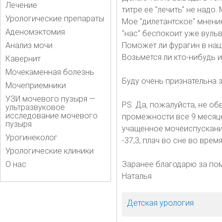
Лечение
титре ее "лечить" не надо
Урологические препараты
Мое "дилетантское" мнение
Аденомэктомия
"нас" беспокоит уже вульв
Анализ мочи
Поможет ли фурагин в наш
Возьмется ли кто-нибудь и
Кавернит
Мочекаменная болезнь
Буду очень признательна з
Мочеприемники
УЗИ мочевого пузыря —
PS. Да, пожалуйста, не об
ультразвуковое
исследование мочевого
промежности все 9 месяцев
пузыря
учащенное мочеиспускание 
Урогинеколог
-37,3, плач во сне во врем
Урологические клиники
О нас
Заранее благодарю за по
Наталья
Детская урология