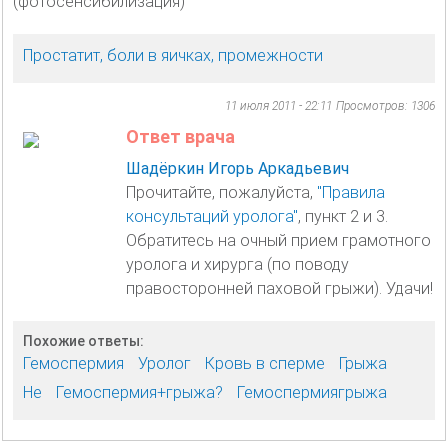
(фотосенсибилизация)
Простатит, боли в яичках, промежности
11 июля 2011 - 22:11
Просмотров: 1306
Ответ врача
Шадёркин Игорь Аркадьевич
Прочитайте, пожалуйста,
"Правила
консультаций уролога"
, пункт 2 и 3.
Обратитесь на очный прием грамотного
уролога и хирурга (по поводу
правосторонней паховой грыжи). Удачи!
Похожие ответы:
Гемоспермия
Уролог
Кровь в сперме
Грыжа
Не
Гемоспермия+грыжа?
Гемоспермиягрыжа