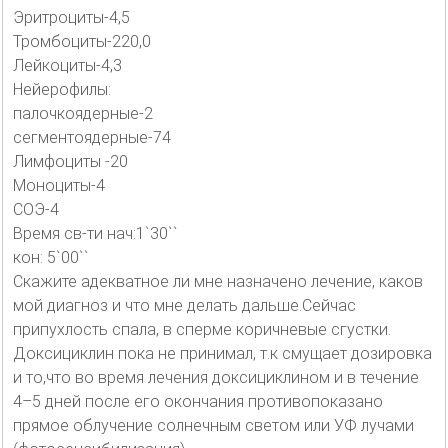
Эритроциты-4,5
Тромбоциты-220,0
Лейкоциты-4,3
Нейерофилы:
палочкоядерные-2
сегментоядерные-74
Лимфоциты -20
Моноциты-4
СОЭ-4
Время св-ти нач:1`30``
кон: 5`00``
Скажите адекватное ли мне назначено лечение, каков
мой диагноз и что мне делать дальше.Сейчас
припухлость спала, в сперме коричневые сгустки.
Доксициклин пока не принимал, т.к смущает дозировка
и то,что во время лечения доксициклином и в течение
4–5 дней после его окончания противопоказано
прямое облучение солнечным светом или УФ лучами