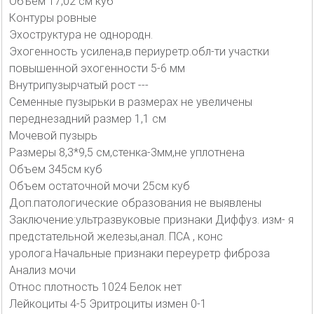
Объем 17,02 см куб
Контуры ровные
Эхоструктура не однородн.
Эхогенность усилена,в периуретр.обл-ти участки
повышенной эхогенности 5-6 мм
Внутрипузырчатый рост ---
Семенные пузырьки в размерах не увеличены
переднезадний размер 1,1 см
Мочевой пузырь
Размеры 8,3*9,5 см,стенка-3мм,не уплотнена
Объем 345см куб
Объем остаточной мочи 25см куб
Доп.патологические образования не выявлены
Заключение:ультразвуковые признаки Диффуз. изм- я
предстательной железы,анал. ПСА , конс
уролога.Начальные признаки переуретр фиброза
Анализ мочи
Относ плотность 1024 Белок нет
Лейкоциты 4-5 Эритроциты измен 0-1