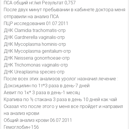
ПСА общий нг/мл Результат 0,757
После двух минут пребывании в кабинете доктора меня
отправили на анализ ПСА
ПЦР исследования 01.07.2011
ДНК Clamidia trachomatis-отр
ДНК Gardnerella vaginalis-отр
ДНК Mycoplasma hominis-отр
ДНК Mycoplasma genitalium-отр
ДНК Neisseria gonorrhoeae-отр
ДНК Trichomonas vaginalis-отр
ДНК Ureaplasma species-отр
После всех этих анализов уролог назначил лечение :
Доксицилин по 1т*3 раза в день-7 дней
Аевит по 1к* 3 раза в день-1 месяц
Крапива по ½ стакана 3 раза в день 10 дней как чай
Сказал что после этого у меня все пройдет и направил
на анализ крови
Общий анализ крови 06.07.2011
Гемоглобин-156