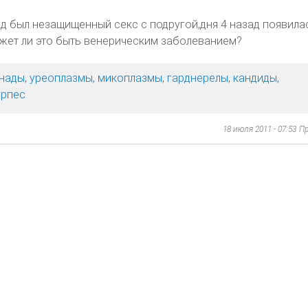
ад был незащищенный секс с подругой,дня 4 назад появила
жет ли это быть венерическим заболеванием?
нады, уреоплазмы, микоплазмы, гарднерелы, кандиды,
ерпес
18 июля 2011 - 07:53
Пр