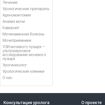
Лечение
Урологические препараты
Аденомэктомия
Анализ мочи
Кавернит
Мочекаменная болезнь
Мочеприемники
УЗИ мочевого пузыря —
ультразвуковое
исследование мочевого
пузыря
Урогинеколог
Урологические клиники
О нас
Консультация уролога
О проекте