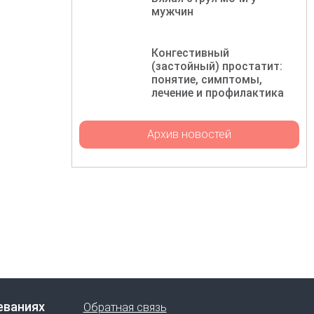
мужчин
Конгестивный
(застойный) простатит:
понятие, симптомы,
лечение и профилактика
Архив новостей
еваниях
Обратная связь