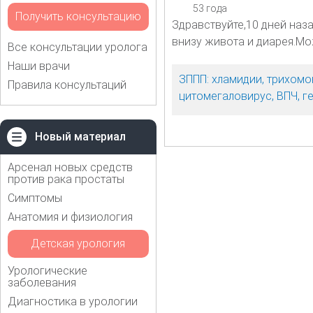
53 года
Получить консультацию
Здравствуйте,10 дней наз
внизу живота и диарея.Мо
Все консультации уролога
Наши врачи
ЗППП: хламидии, трихомо
Правила консультаций
цитомегаловирус, ВПЧ, г
Новый материал
Арсенал новых средств
против рака простаты
Симптомы
Анатомия и физиология
Детская урология
Урологические
заболевания
Диагностика в урологии