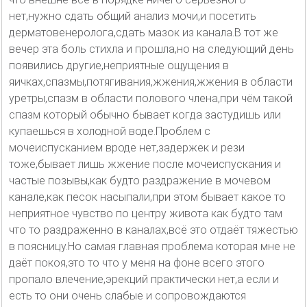
нет,нужно сдать общий анализ мочи,и посетить
дерматовенеролога,сдать мазок из канала.В тот же
вечер эта боль стихла и прошла,но на следующий день
появились другие,неприятные ощущения в
яичках,спазмы,потягивания,жжения,жжения в области
уретры,спазм в области полового члена,при чём такой
спазм который обычно бывает когда застудишь или
купаешься в холодной воде.Проблем с
мочеиспусканием вроде нет,задержек и рези
тоже,бывает лишь жжение после мочеиспускания и
частые позывы,как будто раздражение в мочевом
канале,как песок насыпали,при этом бывает какое то
неприятное чувство по центру живота как будто там
что то раздраженно в каналах,всё это отдаёт тяжестью
в поясницу.Но самая главная проблема которая мне не
даёт покоя,это то что у меня на фоне всего этого
пропало влечение,эрекций практически нет,а если и
есть то они очень слабые и сопровождаются