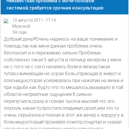
Неизвестная проблема с моче-половой
системой,требуется срочная консультация
10 августа 2011 - 17:14
Мужской
34 года
Добрый день!!!Очень надеюсь на ваше понимание и
помощь,так как меня данная проблема очень
беспокоит и я переживаю сильно.Проблема
собственно такая:5 августа в пятницу вечером у меня
не с того не с сего начались боли в яичках,такая
тупая,сжимающая не осрая боль,отдающая в живот и
поясницу,которая усиливалась при нажатии на яички и
при ходьбе как будто что то мешалось,вызывало в той
области неприятные ощущения.Я сильно
перепугался,сразу в голове тысяча мыслей что это
опухоль какая то,простати,эпидимит,орхит,или что то
очень серьёзное,я поехал в этот же вечер к хируругу в
больницу,который произвёл осмотр,пощупал и сказал
что внешне всё в порядке ничего серьёзного