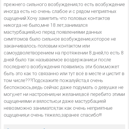
прежнего сильного возбуждения,то есть возбуждение
иногда есть но очень слабое и с рядом неприятных
ощущений.Хочу заметить что половых контактов
никогда не было,мне 18 лет,занимался
мастурбацией,но перед появлениями данных
симптомов было сильное возбуждение,которое не
заканчивалось половым контактом или
самоудволетворением на протяжении 8 дней,то есть 8
дней было так называемое воздержание,и после
последнего возбуждения появились эти боли,может
быть это как то связанно или тут всё в месте и цистит в
том числе???Подскажите пожалуйста,я очень
беспокоюсь,ведь сейчас даже подумать о девушке не
могу,нет ни настроения,ни желания,всё перебито этими
ощущениями и вялостью,и даже мастурбацией
невозможно заниматся,так как очень неприятные
ощущения,и очень тяжело,заранее спасибо!!!