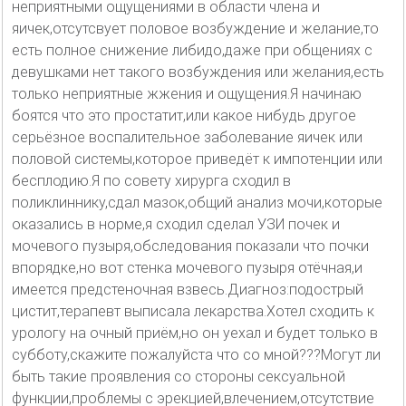
неприятными ощущениями в области члена и
яичек,отсутсвует половое возбуждение и желание,то
есть полное снижение либидо,даже при общениях с
девушками нет такого возбуждения или желания,есть
только неприятные жжения и ощущения.Я начинаю
боятся что это простатит,или какое нибудь другое
серьёзное воспалительное заболевание яичек или
половой системы,которое приведёт к импотенции или
бесплодию.Я по совету хирурга сходил в
поликлиннику,сдал мазок,общий анализ мочи,которые
оказались в норме,я сходил сделал УЗИ почек и
мочевого пузыря,обследования показали что почки
впорядке,но вот стенка мочевого пузыря отёчная,и
имеется предстеночная взвесь.Диагноз:подострый
цистит,терапевт выписала лекарства.Хотел сходить к
урологу на очный приём,но он уехал и будет только в
субботу,скажите пожалуйста что со мной???Могут ли
быть такие проявления со стороны сексуальной
функции,проблемы с эрекцией,влечением,отсутствие