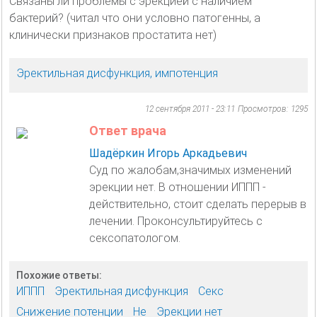
Связаны ли проблемы с эрекцией с наличием
бактерий? (читал что они условно патогенны, а
клинически признаков простатита нет)
Эректильная дисфункция, импотенция
12 сентября 2011 - 23:11
Просмотров: 1295
Ответ врача
Шадёркин Игорь Аркадьевич
Суд по жалобам,значимых изменений
эрекции нет. В отношении ИППП -
действительно, стоит сделать перерыв в
лечении. Проконсультируйтесь с
сексопатологом.
Похожие ответы:
ИППП
Эректильная дисфункция
Секс
Снижение потенции
Не
Эрекции нет