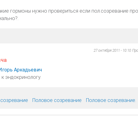
акие гормоны нужно провериться если пол.созревание про
нально?.
27 октября 2011 - 10:10
Пр
ача
Игорь Аркадьевич
 к эндокринологу.
 созревание
Половое созревание
Половое созревание.