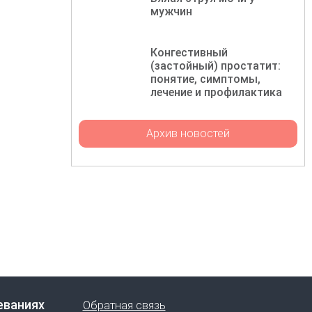
мужчин
Конгестивный
(застойный) простатит:
понятие, симптомы,
лечение и профилактика
Архив новостей
еваниях
Обратная связь