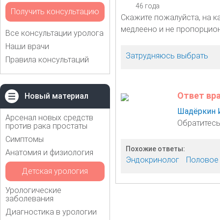
46 года
Получить консультацию
Скажите пожалуйста, на к
медлеено и не пропорцио
Все консультации уролога
Наши врачи
Затрудняюсь выбрать
Правила консультаций
Ответ вр
Новый материал
Шадёркин 
Арсенал новых средств
Обратитесь
против рака простаты
Симптомы
Похожие ответы:
Анатомия и физиология
Эндокринолог
Половое
Детская урология
Урологические
заболевания
Диагностика в урологии