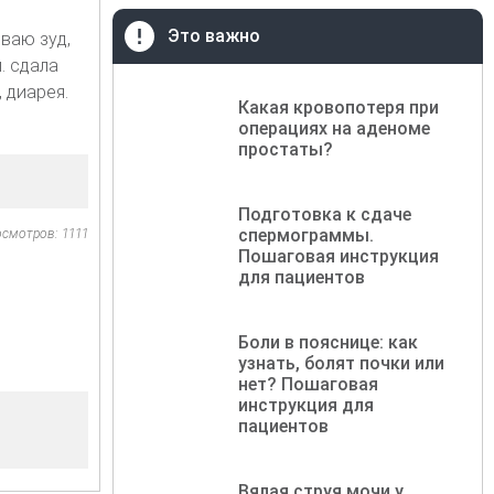
Это важно
ваю зуд,
. сдала
 диарея.
Какая кровопотеря при
операциях на аденоме
простаты?
Подготовка к сдаче
спермограммы.
осмотров: 1111
Пошаговая инструкция
для пациентов
Боли в пояснице: как
узнать, болят почки или
нет? Пошаговая
инструкция для
пациентов
Вялая струя мочи у