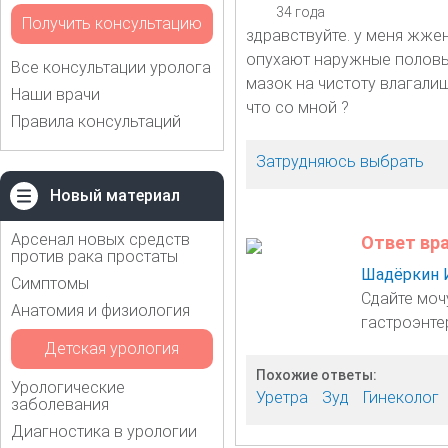
34 года
Получить консультацию
здравствуйте. у меня жже
опухают наружные половые
Все консультации уролога
мазок на чистоту влагалищ
Наши врачи
что со мной ?
Правила консультаций
Затрудняюсь выбрать
Новый материал
Арсенал новых средств
Ответ вр
против рака простаты
Шадёркин 
Симптомы
Сдайте моч
Анатомия и физиология
гастроэнте
Детская урология
Похожие ответы:
Урологические
Уретра
Зуд
Гинеколог
заболевания
Диагностика в урологии