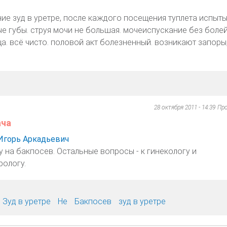
ние зуд в уретре, после каждого посещения туплета испыты
 губы. струя мочи не большая. мочеиспускание без болей
а. всё чисто. половой акт болезненный. возникают запоры,
28 октября 2011 - 14:39
Пр
ача
Игорь Аркадьевич
у на бакпосев. Остальные вопросы - к гинекологу и
рологу.
Зуд в уретре
Не
Бакпосев
зуд в уретре