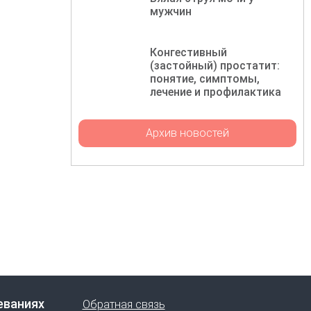
мужчин
Конгестивный
(застойный) простатит:
понятие, симптомы,
лечение и профилактика
Архив новостей
еваниях
Обратная связь