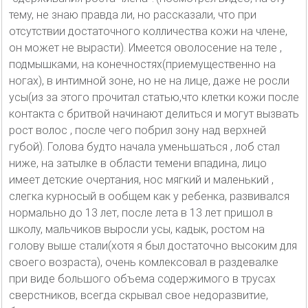
тему, не знаю правда ли, но рассказали, что при
отсутствии достаточного колличества кожи на члене,
он может не вырасти). Имеется оволосение на теле ,
подмышками, на конечностях(приемущественно на
ногах), в интимной зоне, но не на лице, даже не росли
усы(из за этого прочитал статью,что клетки кожи после
контакта с бритвой начинают делиться и могут вызвать
рост волос , после чего побрил зону над верхней
губой). Голова будто начала уменьшаться , лоб стал
ниже, на затылке в области темени впадина, лицо
имеет детские очертания, нос мягкий и маленький ,
слегка курносый в ообщем как у ребенка, развивался
нормально до 13 лет, после лета в 13 лет пришол в
школу, мальчиков выросли усы, кадык, ростом на
голову выше стали(хотя я был достаточно высоким для
своего возраста), очень комлексовал в раздевалке
при виде большого объема содержимого в трусах
сверстников, всегда скрывал свое недоразвитие,