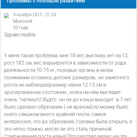
Проблемы с половым развитием
9 ноября 2011 - 21:23
Мужской
33 года
Здравствуйте.
У меня такая проблема: мне 18 лет, выгляжу лет на 12,
рост 182 см, вес варьируется в зависимости от рода
деятельности 70-75 кг, половые органы в моем
понимании остались детских размеров, их заметного
роста не наблюдал(размер члена 12-13 см в
эрогированном состоянии , кожа на нем выглядит
очень "натянуто",будто он не до конца выходит в 7 лет
было сделано обрезание ( не врачом),по моему было
снято слишком много крайней плоти, самое
интересное, что до обрезания, головка была открыта, я
это четко помню, могло ли это стать причиной
"сдерживания роста члена"?(посмотрел видео, на эту