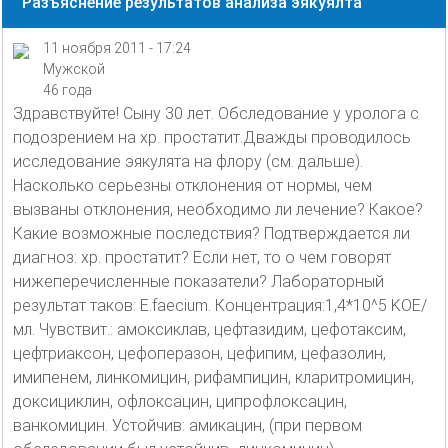
Разъяснение результатов анализа эякуялта
11 ноября 2011 - 17:24
Мужской
46 года
Здравствуйте! Сыну 30 лет. Обследование у уролога с
подозрением на хр. простатит.Дважды проводилось
исследование эякулята на флору (см. дальше).
Насколько серьезны отклонения от нормы, чем
вызваны отклонения, необходимо ли лечение? Какое?
Какие возможные последствия? Подтверждается ли
диагноз: хр. простатит? Если нет, то о чем говорят
нижеперечисленные показатели? Лабораторный
результат таков: E.faecium. Концентрация:1,4*10^5 KOE/
мл. Чувствит.: амоксиклав, цефтазидим, цефотаксим,
цефтриаксон, цефоперазон, цефипим, цефазолин,
имипенем, линкомицин, рифампицин, кларитромицин,
доксициклин, офлоксацин, ципрофлоксацин,
ванкомицин. Устойчив: амикацин, (при первом