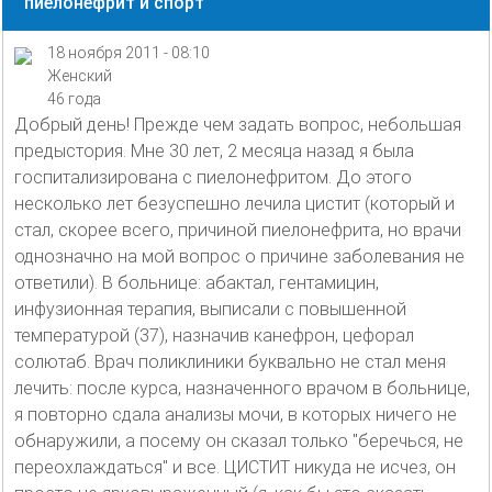
пиелонефрит и спорт
18 ноября 2011 - 08:10
Женский
46 года
Добрый день! Прежде чем задать вопрос, небольшая
предыстория. Мне 30 лет, 2 месяца назад я была
госпитализирована с пиелонефритом. До этого
несколько лет безуспешно лечила цистит (который и
стал, скорее всего, причиной пиелонефрита, но врачи
однозначно на мой вопрос о причине заболевания не
ответили). В больнице: абактал, гентамицин,
инфузионная терапия, выписали с повышенной
температурой (37), назначив канефрон, цефорал
солютаб. Врач поликлиники буквально не стал меня
лечить: после курса, назначенного врачом в больнице,
я повторно сдала анализы мочи, в которых ничего не
обнаружили, а посему он сказал только "беречься, не
переохлаждаться" и все. ЦИСТИТ никуда не исчез, он