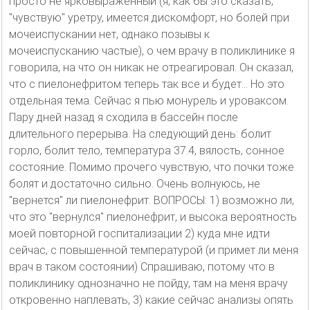
просто не ярковыраженный (я, как бы это сказать,
"чувствую" уретру, имеется дискомфорт, но болей при
мочеиспускании нет, однако позывы к
мочеиспусканию частые), о чем врачу в поликлинике я
говорила, на что он никак не отреагировал. Он сказал,
что с пиелонефритом теперь так все и будет... Но это
отдельная тема. Сейчас я пью монурель и уроваксом.
Пару дней назад я сходила в бассейн после
длительного перерыва. На следующий день: болит
горло, болит тело, температура 37.4, вялость, сонное
состояние. Помимо прочего чувствую, что почки тоже
болят и достаточно сильно. Очень волнуюсь, не
"вернется" ли пиелонефрит. ВОПРОСЫ: 1) возможно ли,
что это "вернулся" пиелонефрит, и высока вероятность
моей повторной госпитализации 2) куда мне идти
сейчас, с повышенной температурой (и примет ли меня
врач в таком состоянии) Спрашиваю, потому что в
поликлинику однозначно не пойду, там на меня врачу
откровенно наплевать, 3) какие сейчас анализы опять