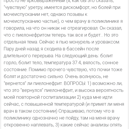
просто не ярковыраженный (я, как бы это сказать,
"чувствую" уретру, имеется дискомфорт, но болей при
мочеиспускании нет, однако позывы к
мочеиспусканию частые), о чем врачу в поликлинике я
говорила, на что он никак не отреагировал. Он сказал,
что с пиелонефритом теперь так все и будет... Но это
отдельная тема. Сейчас я пью монурель и уроваксом.
Пару дней назад я сходила в бассейн после
длительного перерыва. На следующий день: болит
горло, болит тело, температура 37.4, вялость, сонное
состояние. Помимо прочего чувствую, что почки тоже
болят и достаточно сильно. Очень волнуюсь, не
"вернется" ли пиелонефрит. ВОПРОСЫ: 1) возможно ли,
что это "вернулся" пиелонефрит, и высока вероятность
моей повторной госпитализации 2) куда мне идти
сейчас, с повышенной температурой (и примет ли меня
врач в таком состоянии) Спрашиваю, потому что в
поликлинику однозначно не пойду, там на меня врачу
откровенно наплевать, 3) какие сейчас анализы опять