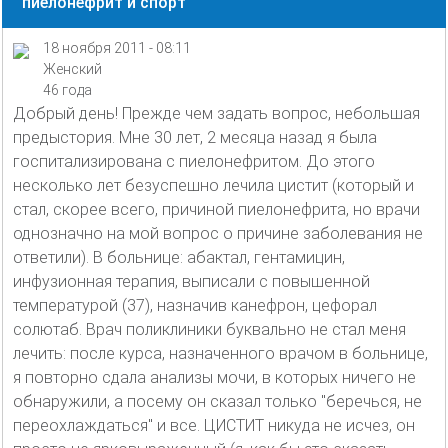
пиелонефрит и спорт
18 ноября 2011 - 08:11
Женский
46 года
Добрый день! Прежде чем задать вопрос, небольшая
предыстория. Мне 30 лет, 2 месяца назад я была
госпитализирована с пиелонефритом. До этого
несколько лет безуспешно лечила цистит (который и
стал, скорее всего, причиной пиелонефрита, но врачи
однозначно на мой вопрос о причине заболевания не
ответили). В больнице: абактал, гентамицин,
инфузионная терапия, выписали с повышенной
температурой (37), назначив канефрон, цефорал
солютаб. Врач поликлиники буквально не стал меня
лечить: после курса, назначенного врачом в больнице,
я повторно сдала анализы мочи, в которых ничего не
обнаружили, а посему он сказал только "беречься, не
переохлаждаться" и все. ЦИСТИТ никуда не исчез, он