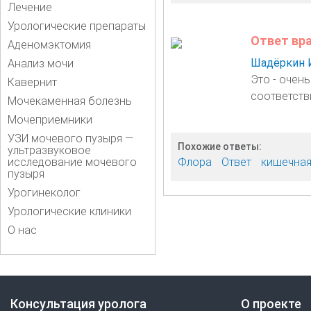
Лечение
Урологические препараты
Ответ вр
Аденомэктомия
Шадёркин 
Анализ мочи
Это - очен
Кавернит
соответств
Мочекаменная болезнь
Мочеприемники
УЗИ мочевого пузыря —
Похожие ответы:
ультразвуковое
исследование мочевого
Флора
Ответ
кишечная
пузыря
Урогинеколог
Урологические клиники
О нас
Консультация уролога
О проекте