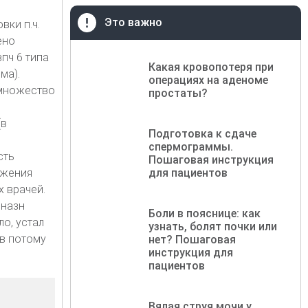
Это важно
вки п.ч.
ено
впч 6 типа
Какая кровопотеря при
ма).
операциях на аденоме
 множество
простаты?
(в
Подготовка к сдаче
спермограммы.
сть
Пошаговая инструкция
ожения
для пациентов
х врачей.
 назн
Боли в пояснице: как
о, устал
узнать, болят почки или
ов потому
нет? Пошаговая
инструкция для
пациентов
Вялая струя мочи у