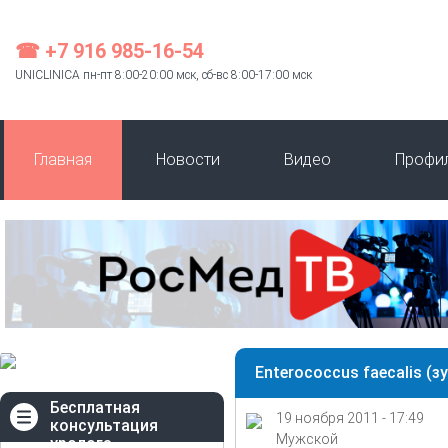
☎ +7 916 985-16-54
UNICLINICA пн-пт 8:00-20:00 мск, сб-вс 8:00-17:00 мск
Главная
Новости
Видео
Профи
Enterococcus faecalis (з
Бесплатная
19 ноября 2011 - 17:49
консультация
Мужской
уролога