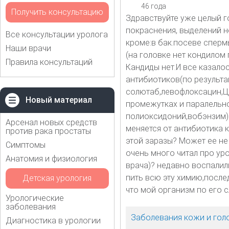
46 года
Получить консультацию
Здравствуйте уже целый г
покраснения, выделений не
Все консультации уролога
кроме:в бак.посеве спермы
Наши врачи
(на головке нет кондилом 
Правила консультаций
Кандиды нет.И все казало
антибиотиков(по результ
солютаб,левофлоксацин,Ц
Новый материал
промежутках и паралельно
полиоксидоний,вобэнзим)Н
Арсенал новых средств
меняется от антибиотика 
против рака простаты
этой заразы? Может ее не 
Симптомы
очень много читал про ур
Анатомия и физиология
врача)? недавно воспалил
пить всю эту химию,после
Детская урология
что мой организм по его с
Урологические
заболевания
Заболевания кожи и гол
Диагностика в урологии