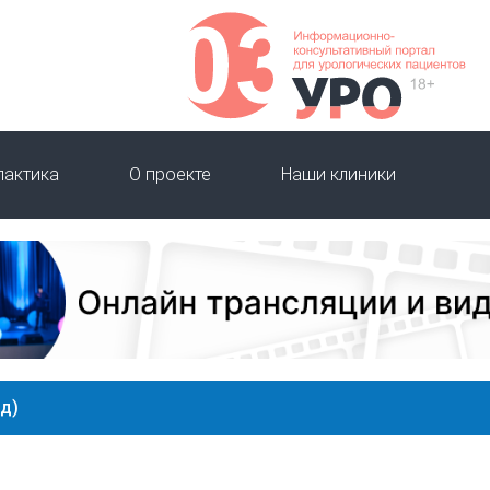
лактика
О проекте
Наши клиники
уд)