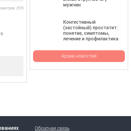
мужчин
осмотров: 2570
Конгестивный
(застойный) простатит:
понятие, симптомы,
 в
лечение и профилактика
Архив новостей
еваниях
Обратная связь