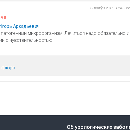
19 ноября 2011 - 17:49
Пр
ача
Игорь Аркадьевич
ь патогенный микроорганизм. Лечиться надо обязательно и
ии с чувствительностью.
 флора.
Об урологических забол