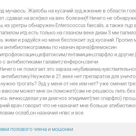
од мучаюсь. Жалобы на кусачий зуд,жжение в области голо
т ,сдавал на все(вкл на вен. болезни)!! Ничего не обнаруж
, из уретры обнаружен Enterococcus faecalis, а также пцр 
папилом итд.есть только на глазном веке диам 3 мм папило
сь живи и радуйся но меня беспокоит зуд кусачий. Пропил
ам антибиотикограммы по назнач врача)флемоксин
ипрофлоксацин,цефатоксим,гентамицин,спарфло и другие.
 с антибиотиками галавит,генферон,свечи
ичего не помогает это зараза неубиваема,чувствительно
к антибиотику.Неужели в 21 веке нет препаратов для уничт
нужно трогать? Зуд у меня от нее или нет? уже сменил тре
о ваксом может мне он поможет(сам не решаюсь пить без
ись яички,сделал узи диагноз эпидимит(пил спарфло) прошл
дний врач говорит что не назначит мне больше атибиотик
ловам ослаб,он назначил нпвс и все.
овки полового члена и мошонки