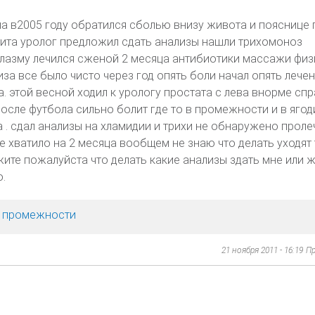
ла в2005 году обратился сболью внизу живота и пояснице 
тита уролог предложил сдать анализы нашли трихомоноз
плазму лечился сженой 2 месяца антибиотики массажи фи
за все было чисто через год опять боли начал опять лече
. этой весной ходил к урологу простата с лева внорме спр
после футбола сильно болит где то в промежности и в ягод
а . сдал анализы на хламидии и трихи не обнаружено проле
е хватило на 2 месяца вообщем не знаю что делать уходят
жите пожалуйста что делать какие анализы здать мне или ж
.
х, промежности
21 ноября 2011 - 16:19
Пр