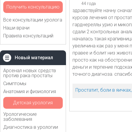
44 года
Получить консультацию
здравствуйте начну снача
курсов лечения от проста
Все консультации уролога
гарднереллы урио и мико
Наши врачи
сдали 2 контрольных анали
Правила консультаций
началась такая крапивница
увеличина как раз у меня 
правее и болит низ живот
Новый материал
просто как на обостроени
деньги и терпение подска
Арсенал новых средств
точного диагноза. спасибо
против рака простаты
Симптомы
Простатит, боли в яичка
Анатомия и физиология
Детская урология
Урологические
заболевания
Диагностика в урологии