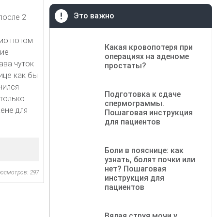
Это важно
после 2
зио потом
Какая кровопотеря при
ние
операциях на аденоме
ава чуток
простаты?
ице как бы
чился
Подготовка к сдаче
 только
спермограммы.
ене для
Пошаговая инструкция
для пациентов
Боли в пояснице: как
узнать, болят почки или
нет? Пошаговая
осмотров: 297
инструкция для
пациентов
Вялая струя мочи у