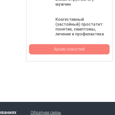
мужчин
Конгестивный
(застойный) простатит:
понятие, симптомы,
лечение и профилактика
Архив новостей
еваниях
Обратная связь