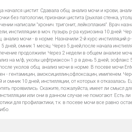
да начался цистит. Сдавала общ. анализ мочи и крови, анал
почки без патологии, признаки цистита (рыхлая стенка, утол
ючении написали "хронич. тригонит, лейкоплакия". Врач назн
ели, инстилляции в моч. пузырь р-ра куриозина 10 дней. Чер
 анализ мочи - в норме. Назначили 2-й курс инстилляций р
 5 дней, омник 1 месяц. Через 5 дней,после начала инстилл
лечение продолжили. Через 2 недели в общем анализе моч
лиз на м/ф, уколы цефтриаксон 1 р в день 5 дней, зофлакс 5
после уколов общ. анализ мочи в норме. В посеве мочи En
телен - гентамицин, амоксициллин,офлоксацин, имипенем. Че
 и омник 10 дней, инстилляции, от которых я отказалась. Е
пять проявились. Скажите, пожалуйста, имеет ли смысл дл
инстилляции или они в данном случае не помогают. Есть ли
тики для профилактики, т.к. в посеве мочи все равно оста
ибо.