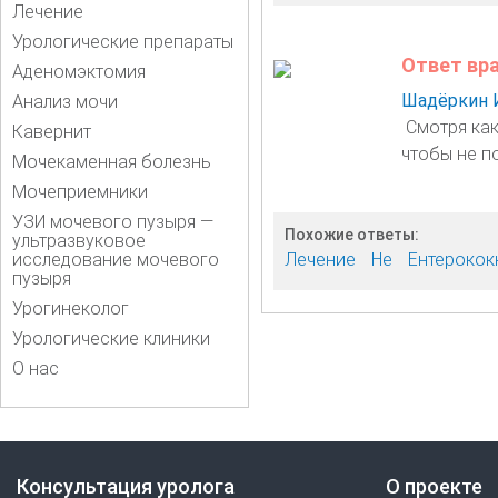
Лечение
Урологические препараты
Ответ вр
Аденомэктомия
Шадёркин 
Анализ мочи
Смотря как
Кавернит
чтобы не п
Мочекаменная болезнь
Мочеприемники
УЗИ мочевого пузыря —
Похожие ответы:
ультразвуковое
исследование мочевого
Лечение
Не
Ентерококк
пузыря
Урогинеколог
Урологические клиники
О нас
Консультация уролога
О проекте