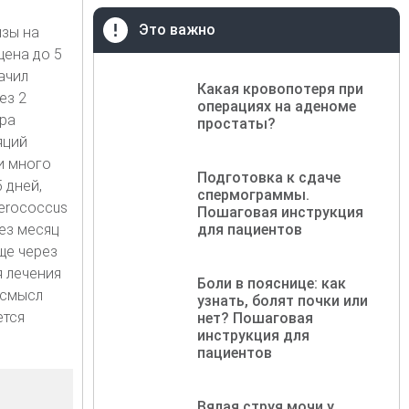
Это важно
изы на
щена до 5
ачил
Какая кровопотеря при
ез 2
операциях на аденоме
-ра
простаты?
яций
и много
Подготовка к сдаче
 дней,
спермограммы.
terococcus
Пошаговая инструкция
рез месяц
для пациентов
ще через
я лечения
Боли в пояснице: как
 смысл
узнать, болят почки или
ется
нет? Пошаговая
инструкция для
пациентов
Вялая струя мочи у