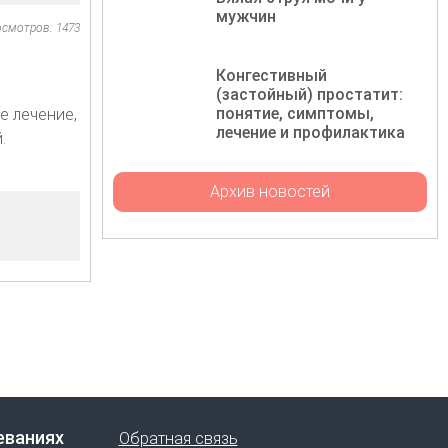
мужчин
осмотров: 1473
Конгестивный
(застойный) простатит:
понятие, симптомы,
е лечение,
лечение и профилактика
.
Архив новостей
еваниях
Обратная связь