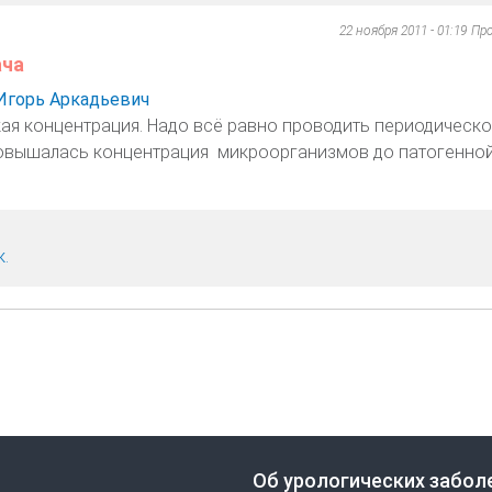
22 ноября 2011 - 01:19
Пр
ача
Игорь Аркадьевич
ая концентрация. Надо всё равно проводить периодическо
овышалась концентрация микроорганизмов до патогенной
.
Об урологических забол