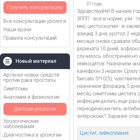
37 года
Получить консультацию
Здравствуйте! В начале го
ЗППП - все в норме, узи - 
Все консультации уролога
мм), цистоскопия - в закл
Наши врачи
азицид 3 дня, уротол 2 нед
Правила консультаций
месяца снова сдавала общ.
дерината 10 дней, зофлокс
случилось обострение,но 
Новый материал
лейкоцитов. Назначили ана
канефрон 3 недели. Сразу 
Арсенал новых средств
faecalis 5*10(5), чувстви
против рака простаты
назначили флорацид 5 дней
Симптомы
месяц симптомы цистита о
Анатомия и физиология
инфекции делать еще раз 
периодически пить антибио
Детская урология
энтерококк? Заранее спас
Урологические
заболевания
Цистит, лейкоплакия
Диагностика в урологии