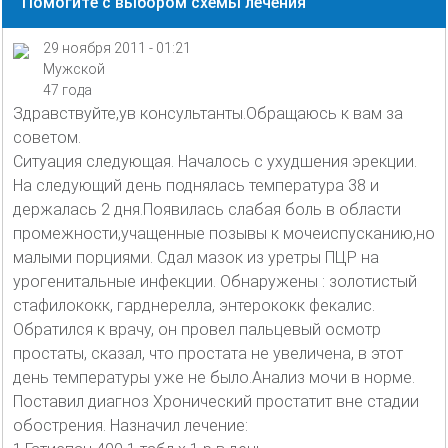
Помогите с выбором схемы лечения
29 ноября 2011 - 01:21
Мужской
47 года
Здравствуйте,ув консультанты.Обращаюсь к вам за
советом.
Ситуация следующая. Началось с ухудшения эрекции.
На следующий день поднялась температура 38 и
держалась 2 дня.Появилась слабая боль в области
промежности,учащенные позывы к мочеиспусканию,но
малыми порциями. Сдал мазок из уретры ПЦР на
урогенитальные инфекции. Обнаружены : золотистый
стафилококк, гарднерелла, энтерококк фекалис.
Обратился к врачу, он провел пальцевый осмотр
простаты, сказал, что простата не увеличена, в этот
день температуры уже не было.Анализ мочи в норме.
Поставил диагноз Хронический простатит вне стадии
обострения. Назначил лечение: