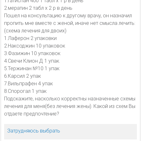
1.Гатиспан 400 1 табл х 1 р в день
2.мератин 2 табл х 2 р в день
Пошел на консультацию к другому врачу, он назначил
пропить мне вместе с женой, иначе нет смысла лечить:
(схема лечения для двоих)
1.Лаферон 2 упаковки
2.Наксоджин 10 упаковок
3.Фазижин 10 упаковок
4.Свечи Клион Д 1 упак.
5.Тержинан №10 1 упак
6.Карсил 2 упак
7.Вильпрафен 4 упак
8.Спорогал 1 упак
Подскажите, насколько корректны назначенные схемы
лечения для меня(без лечения жены). Какой из схем Вы
отдаете предпочтение?
Затрудняюсь выбрать