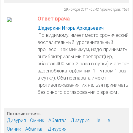
29 ноября 2011 - 05:42
Просмотров: 1624
Ответ врача
Шадёркин Игорь Аркадьевич
По-видимому. имеет место хронический
воспалительный урогенитальный
процесс. Как минимум, надо принимать
антибактериальный препарат(н-р,
абактал 400 мг х 2 раза в сутки) и альфа-
адреноблокатор(омник- 1 т утром 1 раз
в сутки). Оба препарата имеют
противопоказания, их нельзя принимать
без очного согласования с врачом .
Похожие ответы:
Дизурия
Омник
Абактал
Дизурия.
Не
Не
Омник
Абактал
Дизурия