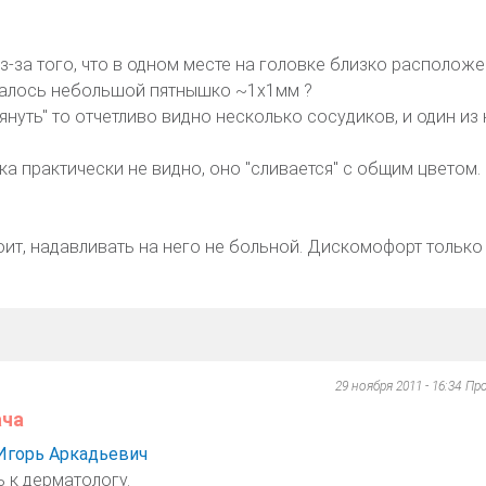
из-за того, что в одном месте на головке близко располож
валось небольшой пятнышко ~1x1мм ?
януть" то отчетливо видно несколько сосудиков, и один из 
а практически не видно, оно "сливается" с общим цветом.
оит, надавливать на него не больной. Дискомофорт только
29 ноября 2011 - 16:34
Пр
ача
Игорь Аркадьевич
 к дерматологу.