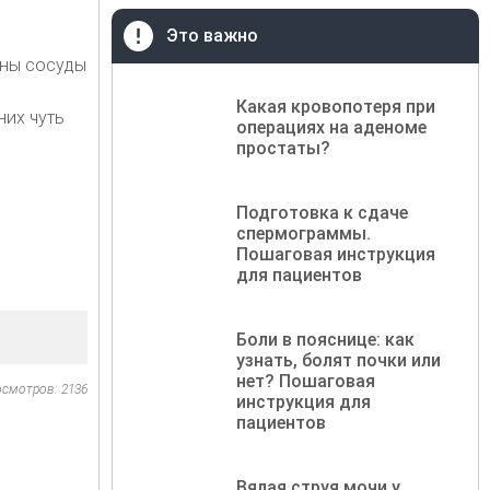
Это важно
ены сосуды
Какая кровопотеря при
них чуть
операциях на аденоме
простаты?
Подготовка к сдаче
спермограммы.
Пошаговая инструкция
для пациентов
Боли в пояснице: как
узнать, болят почки или
нет? Пошаговая
осмотров: 2136
инструкция для
пациентов
Вялая струя мочи у