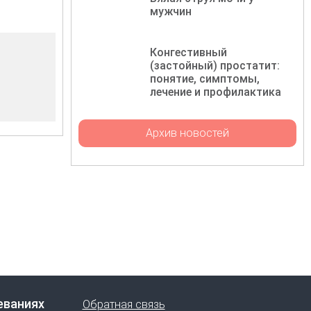
мужчин
Конгестивный
(застойный) простатит:
понятие, симптомы,
лечение и профилактика
Архив новостей
еваниях
Обратная связь