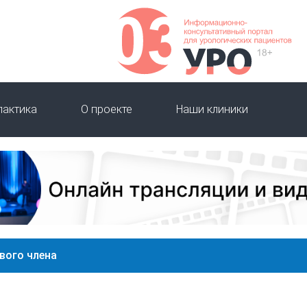
лактика
О проекте
Наши клиники
вого члена