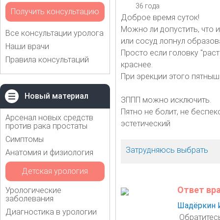
36 года
Получить консультацию
Доброе время суток!
Можно ли допустить, что 
Все консультации уролога
или сосуд лопнул образо
Наши врачи
Просто если головку "раст
Правила консультаций
краснее.
При эрекции этого пятнышк
Новый материал
ЗППП можно исключить.
Пятно не болит, не беспек
Арсенал новых средств
эстетический
против рака простаты
Симптомы
Затрудняюсь выбрать
Анатомия и физиология
Детская урология
Ответ вр
Урологические
заболевания
Шадёркин 
Диагностика в урологии
Обратитесь