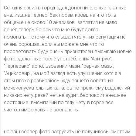
Сегодня ездил в город сдал дополнительные платные
анализы..на герпес. бак посев. кровь на что-то...в
общем еще около 10 анализов...заплатил не мало
денег..теперь боюсь что мне будут долго
помогать...потому что слышал что у них репутация не
очень хорошая...если вы можете мне что-то
посоветовать буду очень признателен..высылаю новые
фото,сделанные после употребления "Азитрус",
"Герперакс" использовании мази: "серная мазь",
"Ацикловир", на мой взгляд есть улучшения хотя я в
этом плохо разбираюсь..жду вашего совета..из
мочеиспускательных каналов по прежнему выделений
никаких нету..резей нет..не зудит..беспокоит внешнее
состояние...высыпаний по телу нету..в горле все
чисто..лимфо узлы не воспалены
на ваш сервер фото загрузить не получилось..смотрим