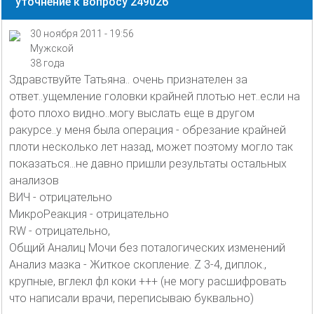
уточнение к вопросу 249026
30 ноября 2011 - 19:56
Мужской
38 года
Здравствуйте Татьяна.. очень признателен за
ответ..ущемление головки крайней плотью нет..если на
фото плохо видно..могу выслать еще в другом
ракурсе..у меня была операция - обрезание крайней
плоти несколько лет назад, может поэтому могло так
показаться...не давно пришли результаты остальных
анализов
ВИЧ - отрицательно
МикроРеакция - отрицательно
RW - отрицательно,
Общий Аналиц Мочи без поталогических изменений
Анализ мазка - Житкое скопление. Z 3-4, диплок.,
крупные, вглекл фл коки +++ (не могу расшифровать
что написали врачи, переписываю буквально)