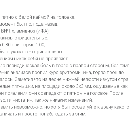
 пятно с белой каймой на головке.
момент был полгода назад.
 ВИЧ, хламидиоз (ИФА),
нализы отрицательные.
 0.80 при норме 1.00,
было указано - отрицательно.
ениям никак себя не проявляет.
ла периодическая боль в горле с правой стороны, без тем
чения анализов пропил курс эритромицина, горло прошло.
залось. Заметил что на десне нижней челюсти изнутри спр
белые пятнышки, на площади около 3х3 мм, ощущаемые как
и появления они совпадают с пятном на головке. После
ол и нистатин, так же никаких изменений.
авить невозможно, но хотя бы посоветуйте к врачу каког
вничать и просто понаблюдать за этим.