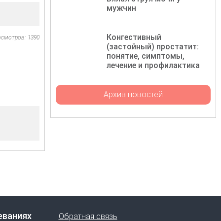
мужчин
Конгестивный
осмотров: 1390
(застойный) простатит:
понятие, симптомы,
лечение и профилактика
Архив новостей
еваниях
Обратная связь