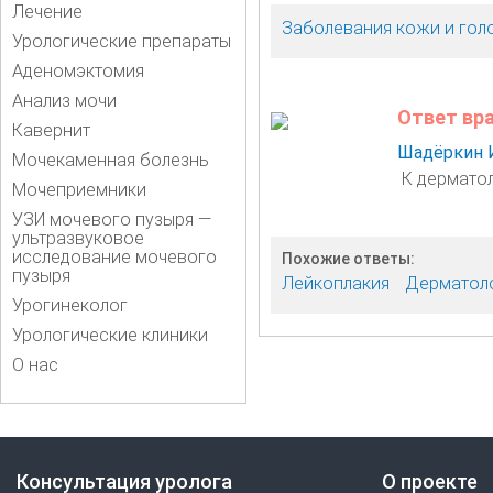
Лечение
Заболевания кожи и гол
Урологические препараты
Аденомэктомия
Анализ мочи
Ответ вр
Кавернит
Шадёркин 
Мочекаменная болезнь
К дерматол
Мочеприемники
УЗИ мочевого пузыря —
ультразвуковое
исследование мочевого
Похожие ответы:
пузыря
Лейкоплакия
Дерматол
Урогинеколог
Урологические клиники
О нас
Консультация уролога
О проекте