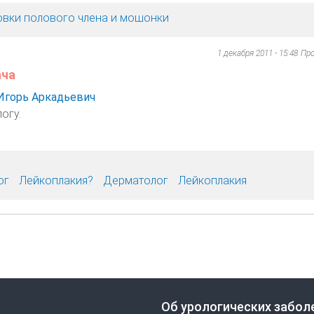
овки полового члена и мошонки
1 декабря 2011 - 15:48
Пр
ача
Игорь Аркадьевич
огу.
ог
Лейкоплакия?
Дерматолог
Лейкоплакия
Об урологических забол