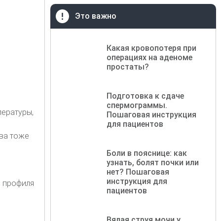
Это важно
Какая кровопотеря при
операциях на аденоме
простаты?
Подготовка к сдаче
спермограммы.
пературы,
Пошаговая инструкция
для пациентов
ава тоже
Боли в пояснице: как
узнать, болят почки или
нет? Пошаговая
инструкция для
о профиля
пациентов
Вялая струя мочи у