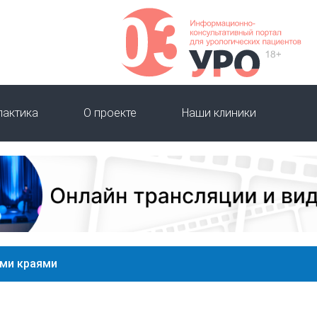
лактика
О проекте
Наши клиники
ыми краями