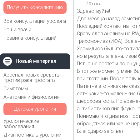
49 года
Получить консультацию
Здравствуйте!
Два месяца назад заметил
Все консультации уролога
Последний контакт на тот 
Наши врачи
Сразу сдал анализы на RW,
Правила консультаций
трихомониаз (ИФА). Все а
Хламидиоз был что-то типа
но в результате анализов 
Новый материал
Пятно не растет и по ощущ
В тот же момент у меня бы
Арсенал новых средств
при глотании. После полу
против рака простаты
На пятне это никак не ска
Симптомы
есть какие-то маленькие 
Анатомия и физиология
шероховатость. По времен
антибиотиков пил флуконаз
Детская урология
Понимаю что диагноз пост
Урологические
обращаться или же не нер
заболевания
Благодарю за ответ.
Диагностика в урологии