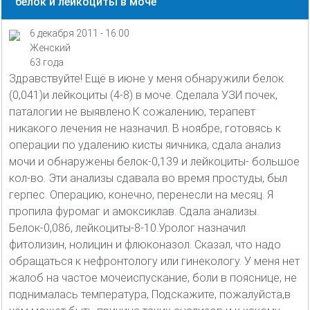
белок и лейкоциты в моче
6 декабря 2011 - 16:00
Женский
63 года
Здравствуйте! Ещё в июне у меня обнаружили белок
(0,041)и лейкоциты (4-8) в моче. Сделала УЗИ почек,
паталогии не выявлено.К сожалению, терапевт
никакого лечения не назначил. В ноябре, готовясь к
операции по удалению кисты яичника, сдала анализ
мочи и обнаружены белок-0,139 и лейкоциты- большое
кол-во. Эти анализы сдавала во время простуды, был
герпес. Операцию, конечно, перенесли на месяц. Я
пропила фуромаг и амоксиклав. Сдала анализы.
Белок-0,086, лейкоциты-8-10.Уролог назначил
фитолизин, нолицин и флюконазол. Сказал, что надо
обращаться к нефронтологу или гинекологу. У меня нет
жалоб на частое мочеиспускание, боли в пояснице, не
поднималась температура, Подскажите, пожалуйста,в