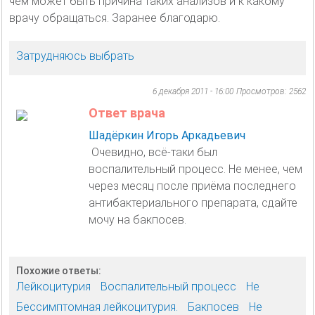
чём может быть причина таких анализов и к какому
врачу обращаться. Заранее благодарю.
Затрудняюсь выбрать
6 декабря 2011 - 16:00
Просмотров: 2562
Ответ врача
Шадёркин Игорь Аркадьевич
Очевидно, всё-таки был
воспалительный процесс. Не менее, чем
через месяц после приёма последнего
антибактериального препарата, сдайте
мочу на бакпосев.
Похожие ответы:
Лейкоцитурия
Воспалительный процесс
Не
Бессимптомная лейкоцитурия.
Бакпосев
Не