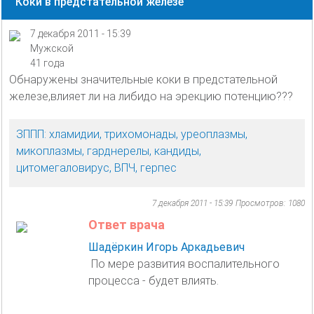
Коки в предстательной железе
7 декабря 2011 - 15:39
Мужской
41 года
Обнаружены значительные коки в предстательной
железе,влияет ли на либидо на эрекцию потенцию???
ЗППП: хламидии, трихомонады, уреоплазмы,
микоплазмы, гарднерелы, кандиды,
цитомегаловирус, ВПЧ, герпес
7 декабря 2011 - 15:39
Просмотров: 1080
Ответ врача
Шадёркин Игорь Аркадьевич
По мере развития воспалительного
процесса - будет влиять.