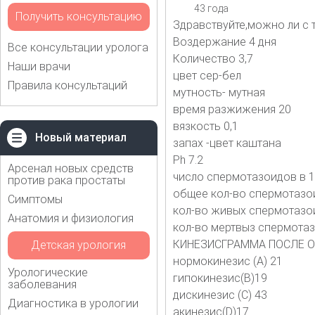
43 года
Получить консультацию
Здравствуйте,можно ли с 
Воздержание 4 дня
Все консультации уролога
Количество 3,7
Наши врачи
цвет сер-бел
Правила консультаций
мутность- мутная
время разжижения 20
вязкость 0,1
Новый материал
запах -цвет каштана
Ph 7.2
Арсенал новых средств
число спермотазоидов в 
против рака простаты
общее кол-во спермотазо
Симптомы
кол-во живых спермотазо
Анатомия и физиология
кол-во мертвыз спермота
КИНЕЗИСГРАММА ПОСЛЕ О
Детская урология
нормокинезис (А) 21
Урологические
гипокинезис(В)19
заболевания
дискинезис (С) 43
Диагностика в урологии
акинезис(D)17