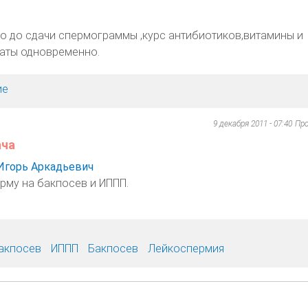
о до сдачи спермограммы ,курс антибиотиков,витамины и
аты одновременно.
ие
9 декабря 2011 - 07:40
Пр
ача
Игорь Аркадьевич
рму на бакпосев и ИППП.
акпосев
ИППП
Бакпосев
Лейкоспермия