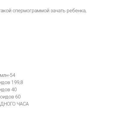
такой спермограммой зачать ребенка,
1млн-54
идов 199,8
идов 40
зоидов 60
ДНОГО ЧАСА