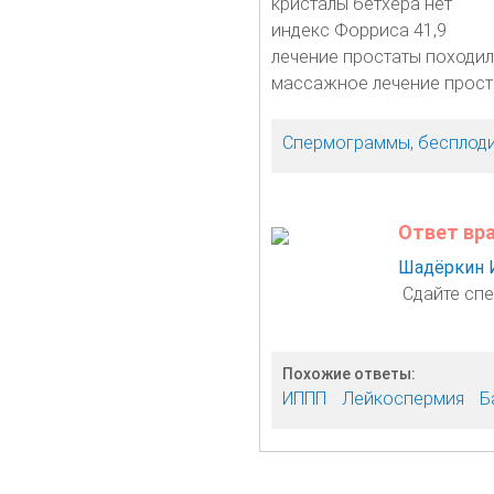
кристалы бетхера нет
индекс Форриса 41,9
лечение простаты походил
массажное лечение прост
Спермограммы, бесплод
Ответ вр
Шадёркин 
Сдайте спе
Похожие ответы:
ИППП
Лейкоспермия
Б