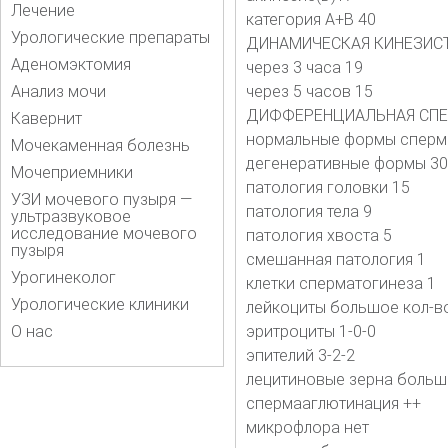
Лечение
категория А+В 40
Урологические препараты
ДИНАМИЧЕСКАЯ КИНЕЗИС
Аденомэктомия
через 3 часа 19
Анализ мочи
через 5 часов 15
ДИФФЕРЕНЦИАЛЬНАЯ СП
Кавернит
нормальные формы сперм
Мочекаменная болезнь
дегенеративные формы 30
Мочеприемники
патология головки 15
УЗИ мочевого пузыря —
патология тела 9
ультразвуковое
исследование мочевого
патология хвоста 5
пузыря
смешанная патология 1
Урогинеколог
клетки сперматогинеза 1
Урологические клиники
лейкоциты большое кол-в
О нас
эритроциты 1-0-0
эпителий 3-2-2
лецитиновые зерна больш
спермааглютинация ++
микрофлора нет