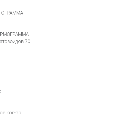
ТОГРАММА
ЕРМОГРАММА
атозоидов 70
о
ое кол-во