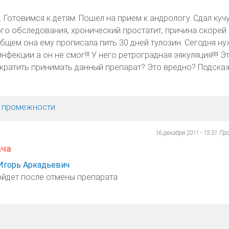
. Готовимся к детям. Пошел на прием к андрологу. Сдал куч
го обследования, хронический простатит, причина скорей
бщем она ему прописала пить 30 дней тулозин. Сегодня н
фекции а он не смог!!! У него ретроградная эякуляция!!!! Э
кратить принимать данный препарат? Это вредно? Подска
х, промежности
16 декабря 2011 - 15:31
Пр
ача
Игорь Аркадьевич
ойдет после отмены препарата