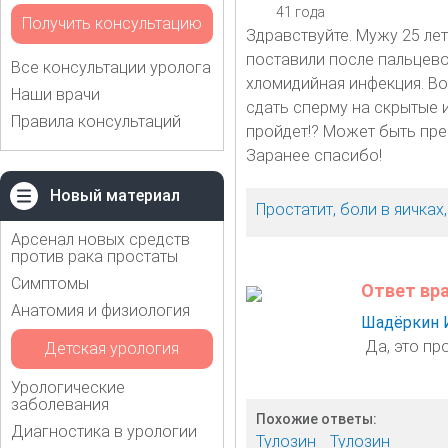
41 года
Получить консультацию
Здравствуйте. Мужу 25 лет
поставили после пальцево
Все консультации уролога
хломидийная инфекция. Во
Наши врачи
сдать сперму на скрытые ин
Правила консультаций
пройдет!? Может быть пре
Заранее спасибо!
Новый материал
Простатит, боли в яичка
Арсенал новых средств
против рака простаты
Симптомы
Ответ вр
Анатомия и физиология
Шадёркин 
Да, это пр
Детская урология
Урологические
заболевания
Похожие ответы:
Диагностика в урологии
Тулозин
Тулозин