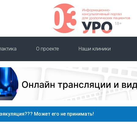
лактика
О проекте
Наши клиники
 эякуляция??? Может его не принимать!