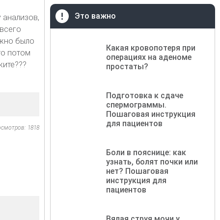
Это важно
у анализов,
 всего
ужно было
Какая кровопотеря при
то потом
операциях на аденоме
жите???
простаты?
Подготовка к сдаче
спермограммы.
Пошаговая инструкция
для пациентов
осмотров: 1818
Боли в пояснице: как
узнать, болят почки или
нет? Пошаговая
инструкция для
пациентов
Вялая струя мочи у