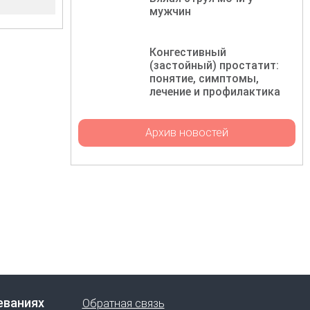
мужчин
Конгестивный
(застойный) простатит:
понятие, симптомы,
лечение и профилактика
Архив новостей
еваниях
Обратная связь