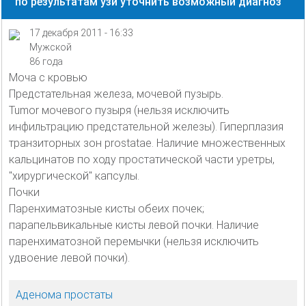
по результатам узи уточнить возможный диагноз
17 декабря 2011 - 16:33
Мужской
86 года
Моча с кровью
Предстательная железа, мочевой пузырь.
Tumor мочевого пузыря (нельзя исключить
инфильтрацию предстательной железы). Гиперплазия
транзиторных зон prostatae. Наличие множественных
кальцинатов по ходу простатической части уретры,
"хирургической" капсулы.
Почки
Паренхиматозные кисты обеих почек;
парапельвикальные кисты левой почки. Наличие
паренхиматозной перемычки (нельзя исключить
удвоение левой почки).
Аденома простаты