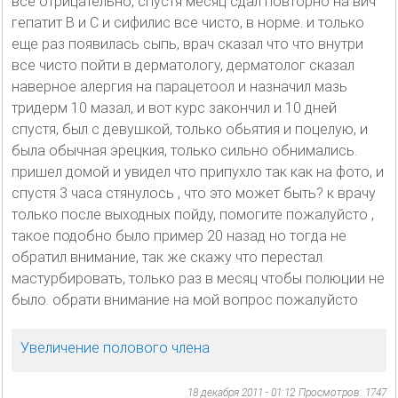
все отрицательно, спустя месяц сдал повторно на вич
гепатит В и С и сифилис все чисто, в норме. и только
еще раз появилась сыпь, врач сказал что что внутри
все чисто пойти в дерматологу, дерматолог сказал
наверное алергия на парацетоол и назначил мазь
тридерм 10 мазал, и вот курс закончил и 10 дней
спустя, был с девушкой, только обьятия и поцелую, и
была обычная эрецкия, только сильно обнимались.
пришел домой и увидел что припухло так как на фото, и
спустя 3 часа стянулось , что это может быть? к врачу
только после выходных пойду, помогите пожалуйсто ,
такое подобно было пример 20 назад но тогда не
обратил внимание, так же скажу что перестал
мастурбировать, только раз в месяц чтобы полюции не
было. обрати внимание на мой вопрос пожалуйсто
Увеличение полового члена
18 декабря 2011 - 01:12
Просмотров: 1747