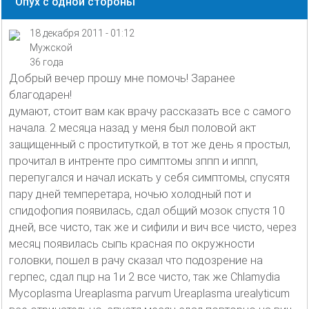
Опух с одной стороны
18 декабря 2011 - 01:12
Мужской
36 года
Добрый вечер прошу мне помочь! Заранее
благодарен!
думают, стоит вам как врачу рассказать все с самого
начала. 2 месяца назад у меня был половой акт
защищенный с проституткой, в тот же день я простыл,
прочитал в интренте про симптомы зппп и иппп,
перепугался и начал искать у себя симптомы, спусятя
пару дней темперетара, ночью холодный пот и
спидофопия появилась, сдал общий мозок спустя 10
дней, все чисто, так же и сифили и вич все чисто, через
месяц появилась сыпь красная по окружности
головки, пошел в рачу сказал что подозрение на
герпес, сдал пцр на 1и 2 все чисто, так же Chlamydia
Mycoplasma Ureaplasma parvum Ureaplasma urealyticum