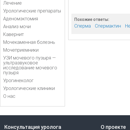
Лечение
Урологические препараты
Аденомэктомия
Похожие ответы:
Сперма
Спермактин
Н
Анализ мочи
Кавернит
Мочекаменная болезнь
Мочеприемники
УЗИ мочевого пузыря —
ультразвуковое
исследование мочевого
пузыря
Урогинеколог
Урологические клиники
О нас
Консультация уролога
О проекте