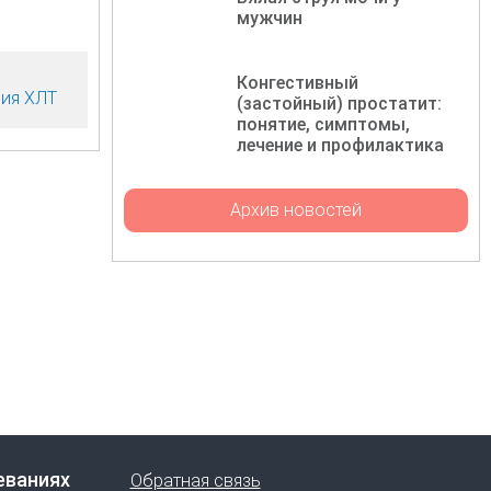
мужчин
Конгестивный
ия ХЛТ
(застойный) простатит:
понятие, симптомы,
лечение и профилактика
Архив новостей
еваниях
Обратная связь