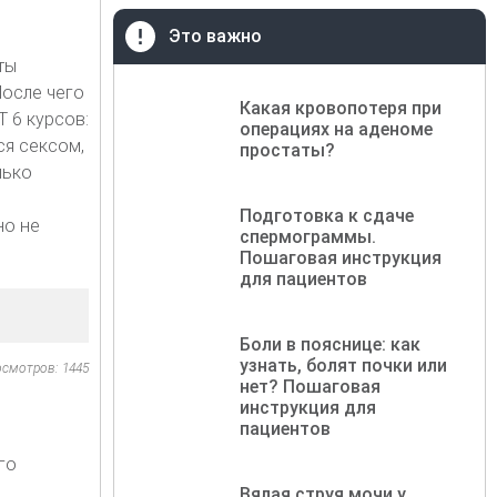
Это важно
ты
После чего
Какая кровопотеря при
Т 6 курсов:
операциях на аденоме
ся сексом,
простаты?
лько
Подготовка к сдаче
но не
спермограммы.
Пошаговая инструкция
для пациентов
Боли в пояснице: как
узнать, болят почки или
осмотров: 1445
нет? Пошаговая
инструкция для
пациентов
го
Вялая струя мочи у