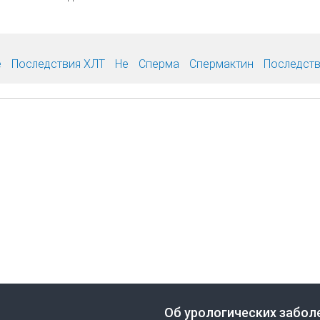
е
Последствия ХЛТ
Не
Сперма
Спермактин
Последств
Об урологических забол