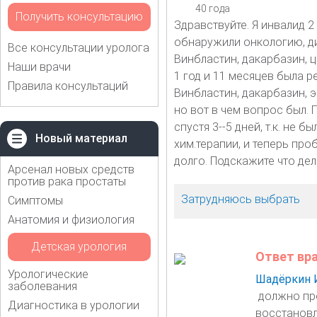
40 года
Получить консультацию
Здравствуйте. Я инвалид 2 
обнаружили онкологию, ди
Все консультации уролога
Винбластин, дакарбазин, 
Наши врачи
1 год и 11 месяцев была р
Правила консультаций
Винбластин, дакарбазин, 
но вот в чем вопрос был.
спустя 3--5 дней, т.к. не
Новый материал
хим.терапии, и теперь про
долго. Подскажите что дел
Арсенал новых средств
против рака простаты
Затрудняюсь выбрать
Симптомы
Анатомия и физиология
Детская урология
Ответ вр
Урологические
Шадёркин 
заболевания
должно про
Диагностика в урологии
восстановл