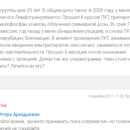
группы, мне 25 лет. В общем дело такое. в 2008 году, у меня
агноз Лимфогранулематоз. Прошел 8 курсов ПХТ, препара
циклофосфан; и месяц облучения суммарной дозы 36 грей. 
емиссия, год назад у меня обнаружили рецедив, и снова ПХ
эпирубицин, блеомецин. В момент проведения ПХТ, занимал
 После введения хим.препаратов сексом мог заниматься то
 было чувствительности. Прошло 6 месяцев после окончания
блема с эрекцией. Делал так же спермограмму. Член стоит 
ать? Лечится ли это?
19 декабря 2011 - 11:26
Пр
ача
Игорь Аркадьевич
йти время, можете принимать пока спермактин. но полно
ения не ожидайте.