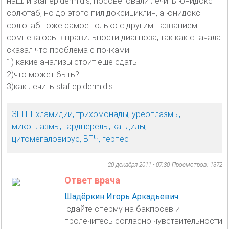
нашли staf epidermidis, посоветовали лечить юнидокс
солютаб, но до этого пил доксициклин, а юнидокс
солютаб тоже самое только с другим названием.
сомневаюсь в правильности диагноза, так как сначала
сказал что проблема с почками.
1) какие анализы стоит еще сдать
2)что может быть?
3)как лечить staf epidermidis
ЗППП: хламидии, трихомонады, уреоплазмы,
микоплазмы, гарднерелы, кандиды,
цитомегаловирус, ВПЧ, герпес
20 декабря 2011 - 07:30
Просмотров: 1372
Ответ врача
Шадёркин Игорь Аркадьевич
сдайте сперму на бакпосев и
пролечитесь согласно чувствительности