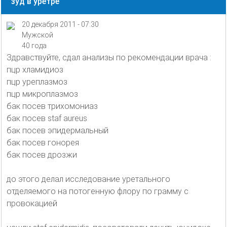
зуд в уретре
20 декабря 2011 - 07:30
Мужской
40 года
Здравствуйте, сдал анализы по рекомендации врача :
пцр хламидиоз
пцр уреплазмоз
пцр микроплазмоз
бак посев трихомониаз
бак посев staf aureus
бак посев эпидермальный
бак посев гонорея
бак посев дрозжи
до этого делал исследование уретального
отделяемого на потогенную флору по грамму с
провокацией