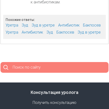
к антибиотикам.
Похожие ответы:
Уретра
Зуд
Зуд в уретре
Антибиотик
Бакпосев
Уретра
Антибиотик
Зуд
Бакпосев
Зуд в уретре
Поиск по сайту
Консультация уролога
Получить консультацию