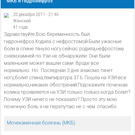
МКБ и гидронефроз
20 декабря 2011 - 21:46
Женский
41 года
Здравствуйте.Всю беременность был
гидронефроз.Ходила с нефростомой.Были ужасные
боли в спине тянуло ногу.сейчас родила,нефростому
сняли,камней по Узи не обнаружили. Они были
маленькие может вышли сами. Вроде все
нормально...Но.. Последнии 3 дня знакомо тянет
ногу,болит спина,темпиратура 37.6. Пошла на УЗИ-все
нормально,никаких обострений.Подскажите почечная
колика проявляется на УЗИ только только когда болит?
Почему УЗИ ничего не показало? Просто эту мою
почечную боль я не перепутаю не с чем. спасибо.
Мочекаменная болезнь (МКБ)