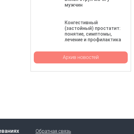
мужчин
Конгестивный
(застойный) простатит:
понятие, симптомы,
лечение и профилактика
Архив новостей
еваниях
Обратная связь