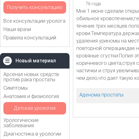
76 года
Получить консультацию
Мне 1 июня сделали откр
обильное кровотечение,ге
Все консультации уролога
течение трех месяцев поп
Наши врачи
крови.Температура держал
Правила консультаций
удаления уриномы на мест
повторной операции,две н
кровяные сгустки.Попил э
Новый материал
коричневого цвета,струя 
частички и струя увеличив
Арсенал новых средств
чем дело,что дает такую 
против рака простаты
Симптомы
Аденома простаты
Анатомия и физиология
Детская урология
Урологические
заболевания
Диагностика в урологии