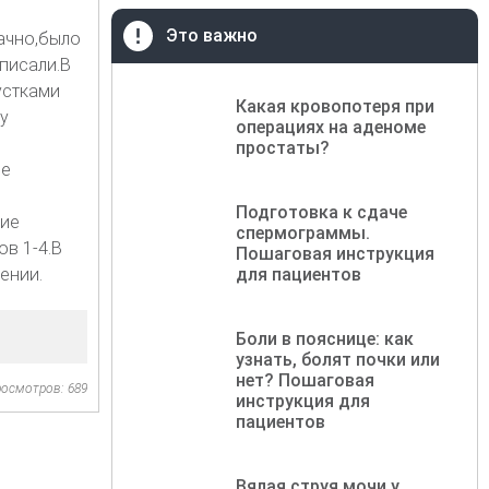
Это важно
ачно,было
писали.В
устками
Какая кровопотеря при
у
операциях на аденоме
простаты?
ие
Подготовка к сдаче
кие
спермограммы.
ов 1-4.В
Пошаговая инструкция
ении.
для пациентов
Боли в пояснице: как
узнать, болят почки или
нет? Пошаговая
осмотров: 689
инструкция для
пациентов
Вялая струя мочи у