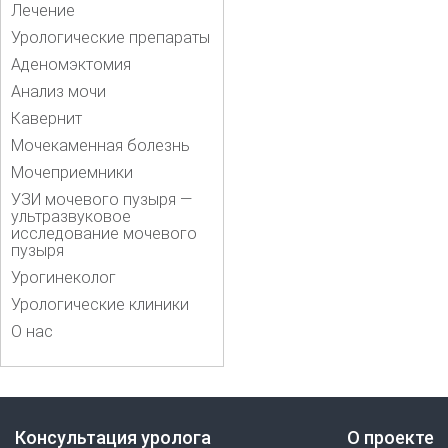
Лечение
Урологические препараты
Аденомэктомия
Анализ мочи
Кавернит
Мочекаменная болезнь
Мочеприемники
УЗИ мочевого пузыря —
ультразвуковое
исследование мочевого
пузыря
Урогинеколог
Урологические клиники
О нас
Консультация уролога
О проекте