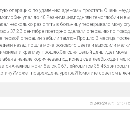
ытую операцию по удалению аденомы простаты.Очень неуд
моглобин упал до 40.Реанимация,подняли гемоглобин и вы
адал несколько раз опять в больницу,перекрывало мочу сг
ась 37,2.В сентябре повторно сделали операцию по повод
е первой операции-забыли тампон.Прошло 3 месяца после
едели назад пошла моча розового цвета и выходили мелк
тимзилат и крапиву-прошло.Сегодня целый день идет моча
слабая,в начале коричневая,под конец светлееВыходят мел
ается.Анализы мочи белок 0.67,лейкоцитов 35-45,эритроцит
картину?Может повреждена уретра?Помогите советом в леч
21 декабря 2011 - 21:57
Пр