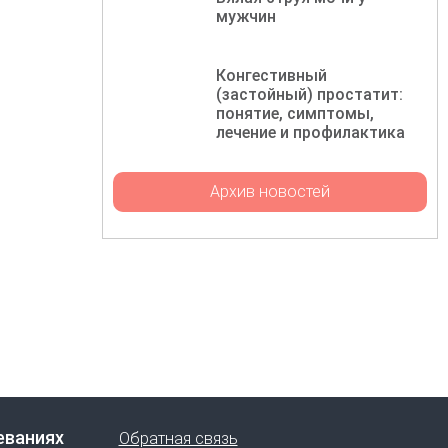
мужчин
Конгестивный
(застойный) простатит:
понятие, симптомы,
лечение и профилактика
Архив новостей
еваниях
Обратная связь