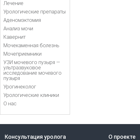
Лечение
Урологические препараты
Аденомэктомия
Анализ мочи
Кавернит
Мочекаменная болезнь
Мочеприемники
УЗИ мочевого пузыря —
ультразвуковое
исследование мочевого
пузыря
Урогинеколог
Урологические клиники
О нас
Консультация уролога
О проекте