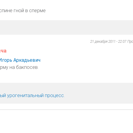
 спине гной в сперме
21 декабря 2011 - 22:07
Пр
ача
Игорь Аркадьевич
рму на бакпосев.
ый урогенитальный процесс.