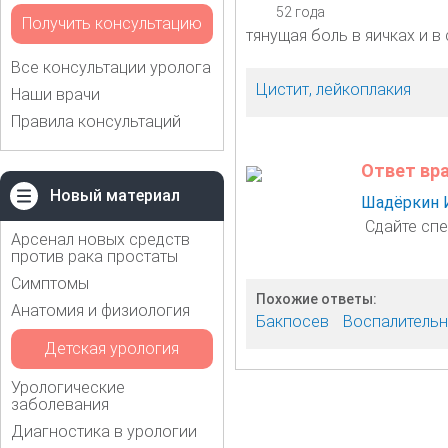
52 года
Получить консультацию
тянущая боль в яичках и в
Все консультации уролога
Цистит, лейкоплакия
Наши врачи
Правила консультаций
Ответ вр
Новый материал
Шадёркин 
Сдайте спе
Арсенал новых средств
против рака простаты
Симптомы
Похожие ответы:
Анатомия и физиология
Бакпосев
Воспалительн
Детская урология
Урологические
заболевания
Диагностика в урологии